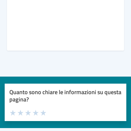
Quanto sono chiare le informazioni su questa
pagina?
Valuta 1 stelle su 5
Valuta 2 stelle su 5
Valuta 3 stelle su 5
Valuta 4 stelle su 5
Valuta 5 stelle su 5