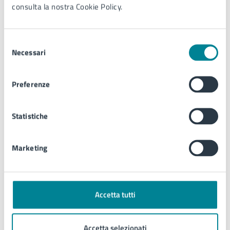
consulta la nostra Cookie Policy.
della manifestazione;
10. si autorizza il temporaneo spostamento delle
barriere antiterrorismo in calcestruzzo posizionate
Selezione
lungo l’itinerario delle sfilate secondo la disposizione
Necessari
del
contenuta nella citata ordinanza n. 73 del
consenso
30/05/2025. Le stesse dovranno essere
riposizionate a dimora con il minor ritardo possibile.
Preferenze
[SMONTAGGIO]
11. che dalle 21:00 del 08/09/2024 alle 01:00 del
Statistiche
09/09/2024 la circolazione veicolare su via
Levantina da piazzetta Pompilio Verago a via Mameli,
via Equilio da via Mameli al piazzale “Armando
Marketing
Picchi” e su viale Kennedy possa essere sospesa o
deviata a seconda delle esigenze della
manifestazione;
12. che dalle 21:00 del 08/09/2024 alle 01:00 del
Accetta tutti
09/09/2024, sulle file di sosta ovest e centrale di
piazzale “Armando Picchi” la sosta dei veicoli possa
Accetta selezionati
essere vietata a tutti i veicoli compresi quelli al