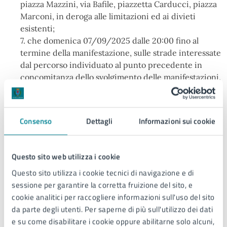
piazza Mazzini, via Bafile, piazzetta Carducci, piazza
Marconi, in deroga alle limitazioni ed ai divieti
esistenti;
7. che domenica 07/09/2025 dalle 20:00 fino al
termine della manifestazione, sulle strade interessate
dal percorso individuato al punto precedente in
concomitanza dello svolgimento delle manifestazioni,
sia vietata la circolazione dei velocipedi sulla pista
ciclabile ivi presente;
8. che dalle 18:00 alle 20:00 di domenica
Consenso
Dettagli
Informazioni sui cookie
07/09/2025 la circolazione veicolare su via Dante
Alighieri da via Ungaretti a via Mameli, possa essere
sospesa o deviata a nord verso via Ungaretti a
Questo sito web utilizza i cookie
seconda delle esigenze della manifestazione;
Questo sito utilizza i cookie tecnici di navigazione e di
9. che domenica 07/09/2025 dalle 16:00 alle 24:00,
sessione per garantire la corretta fruizione del sito, e
sull’area di sosta di piazza Nicolò Tommaseo la sosta
cookie analitici per raccogliere informazioni sull'uso del sito
possa essere vietata a tutti i veicoli con rimozione
da parte degli utenti. Per saperne di più sull'utilizzo dei dati
degli stessi a spese degli inadempienti su una
e su come disabilitare i cookie oppure abilitarne solo alcuni,
capienza di 10 posti auto, eccetto i mezzi al servizio