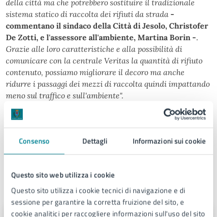
della città ma che potrebbero sostituire il tradizionale
sistema statico di raccolta dei rifiuti da strada
-
commentano il sindaco della Città di Jesolo, Christofer
De Zotti, e l'assessore all'ambiente, Martina Borin -
.
Grazie alle loro caratteristiche e alla possibilità di
comunicare con la centrale Veritas la quantità di rifiuto
contenuto, possiamo migliorare il decoro ma anche
ridurre i passaggi dei mezzi di raccolta quindi impattando
meno sul traffico e sull'ambiente".
"Sono contento
- aggiunge il consigliere delegato
Michele Bison -
di aver dato il mio piccolo contributo
Consenso
Dettagli
Informazioni sui cookie
affinché la sperimentazione di questi cestini tecnologici
possa avvenire nella nostra Jesolo".
Questo sito web utilizza i cookie
A cura di
Questo sito utilizza i cookie tecnici di navigazione e di
sessione per garantire la corretta fruizione del sito, e
cookie analitici per raccogliere informazioni sull'uso del sito