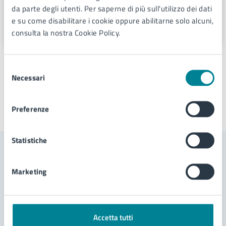
Comunicazione
da parte degli utenti. Per saperne di più sull'utilizzo dei dati
e su come disabilitare i cookie oppure abilitarne solo alcuni,
Via Sant'Antonio 11 - Jesolo (VE), 30016
consulta la nostra Cookie Policy.
Selezione
Necessari
del
consenso
Preferenze
Ultimo aggiornamento:
14/11/2024, 14:58
Statistiche
Contenuti correlati
Marketing
Documenti
Accetta tutti