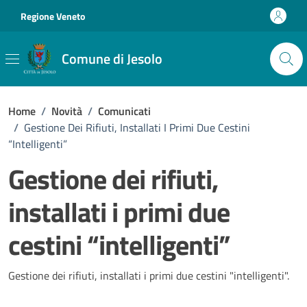
Vai ai contenuti
Vai al footer
Regione Veneto
Comune di Jesolo
Home
/
Novità
/
Comunicati
/
Gestione Dei Rifiuti, Installati I Primi Due Cestini
“intelligenti”
Gestione dei rifiuti,
installati i primi due
cestini “intelligenti”
Dettagli della notizia
Gestione dei rifiuti, installati i primi due cestini "intelligenti".