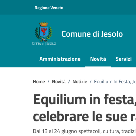
Vai ai contenuti
Vai al footer
Regione Veneto
Comune di Jesolo
Amministrazione
Novità
Servizi
Home
/
Novità
/
Notizie
/
Equilium In Festa, J
Equilium in festa
celebrare le sue r
Dettagli della notizi
Dal 13 al 24 giugno spettacoli, cultura, tradi