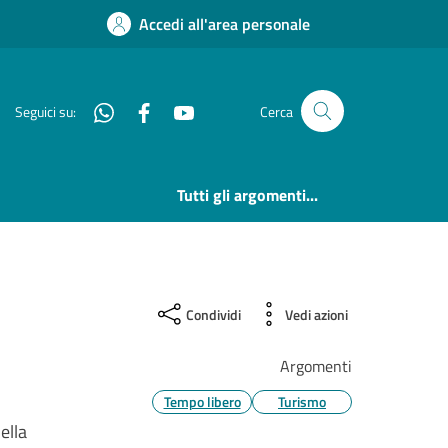
Accedi all'area personale
Whatsapp
Facebook
YouTube
Seguici su:
Cerca
Tutti gli argomenti...
Condividi
Vedi azioni
Argomenti
Tempo libero
Turismo
ella