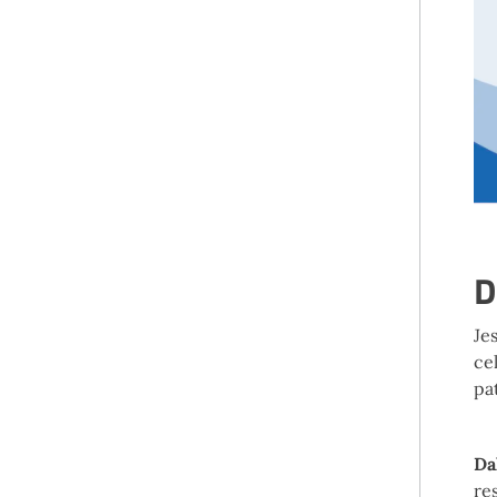
D
Je
cel
pat
Da
re