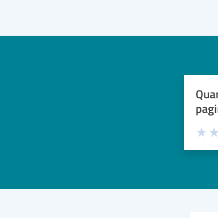
Quan
pagi
Valuta 
Val