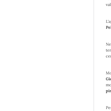
va
L'
Pe
Ne
te
cen
Mo
Gi
mo
pi
Pe