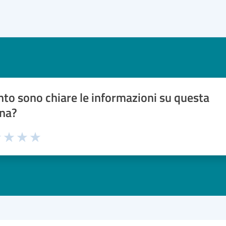
to sono chiare le informazioni su questa
na?
1 stelle su 5
uta 2 stelle su 5
Valuta 3 stelle su 5
Valuta 4 stelle su 5
Valuta 5 stelle su 5