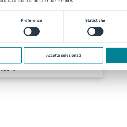
lcuni, consulta la nostra Cookie Policy.
Preferenze
Statistiche
 cura di
Comunicazione
Accetta selezionati
Via Sant'Antonio 11 - Jesolo (VE),
30016