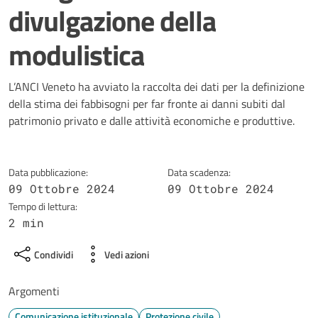
divulgazione della
modulistica
Dettagli della notizia
L’ANCI Veneto ha avviato la raccolta dei dati per la definizione
della stima dei fabbisogni per far fronte ai danni subiti dal
patrimonio privato e dalle attività economiche e produttive.
Data pubblicazione:
Data scadenza:
09 Ottobre 2024
09 Ottobre 2024
Tempo di lettura:
2 min
Condividi
Vedi azioni
Argomenti
Comunicazione istituzionale
Protezione civile