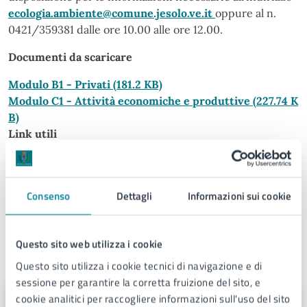
ecologia.ambiente@comune.jesolo.ve.it
oppure al n.
0421/359381 dalle ore 10.00 alle ore 12.00.
Documenti da scaricare
Modulo B1 - Privati
(181.2 KB)
Modulo C1 - Attività economiche e produttive
(227.74 K
B)
Link utili
Decreto Legislativo n.1 del 2 gennaio 2018: Codice della
protezione civile
O.C.D.P.C n. 1093 del 30 luglio 2024
Consenso
Dettagli
Informazioni sui cookie
FAQ - domande e risposte
Questo sito web utilizza i cookie
A cura di
Questo sito utilizza i cookie tecnici di navigazione e di
sessione per garantire la corretta fruizione del sito, e
cookie analitici per raccogliere informazioni sull'uso del sito
Comunicazione