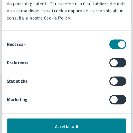
da parte degli utenti. Per saperne di più sull'utilizzo dei dati
e su come disabilitare i cookie oppure abilitarne solo alcuni,
Via Sant'Antonio 11 - Jesolo (VE), 30016
consulta la nostra Cookie Policy.
Selezione
Necessari
del
consenso
Preferenze
Ultimo aggiornamento:
26/11/2024, 11:19
Statistiche
Contenuti correlati
Marketing
Documenti
Accetta tutti
Regolamento per l'installazione e l'esercizio di