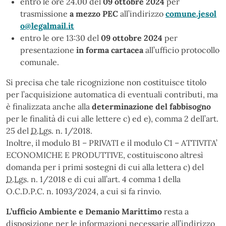
entro le ore 24.00 del
09 ottobre 2024
per
trasmissione
a mezzo PEC
all’indirizzo
comune.jesol
o@legalmail.it
entro le ore 13:30 del
09 ottobre 2024
per
presentazione
in forma cartacea
all’ufficio protocollo
comunale.
Si precisa che tale ricognizione non costituisce titolo
per l’acquisizione automatica di eventuali contributi, ma
è finalizzata anche alla
determinazione del fabbisogno
per le finalità di cui alle lettere c) ed e), comma 2 dell’art.
25 del
D.Lgs.
n. 1/2018.
Inoltre, il modulo B1 – PRIVATI e il modulo C1 – ATTIVITA’
ECONOMICHE E PRODUTTIVE, costituiscono altresì
domanda per i primi sostegni di cui alla lettera c) del
D.Lgs.
n. 1/2018 e di cui all’art. 4 comma 1 della
O.C.D.P.C. n. 1093/2024, a cui si fa rinvio.
L’ufficio Ambiente e Demanio Marittimo
resta a
disposizione per le informazioni necessarie all’indirizzo