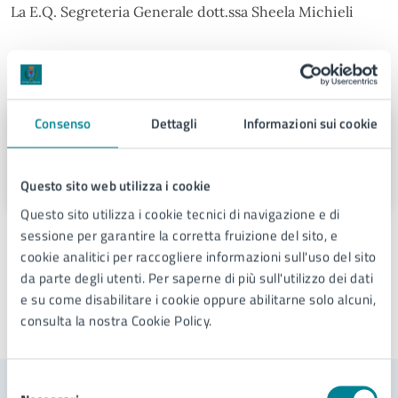
La E.Q. Segreteria Generale dott.ssa Sheela Michieli
A cura di
Consenso
Dettagli
Informazioni sui cookie
III Commissione consiliare
Via Sant'Antonio 11 - Jesolo (VE), 30016
Questo sito web utilizza i cookie
Questo sito utilizza i cookie tecnici di navigazione e di
sessione per garantire la corretta fruizione del sito, e
cookie analitici per raccogliere informazioni sull'uso del sito
da parte degli utenti. Per saperne di più sull'utilizzo dei dati
e su come disabilitare i cookie oppure abilitarne solo alcuni,
consulta la nostra Cookie Policy.
Ultimo aggiornamento:
21/11/2024, 11:58
Selezione