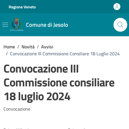
Vai ai contenuti
Vai al footer
Regione Veneto
Comune di Jesolo
Home
/
Novità
/
Avvisi
/
Convocazione III Commissione Consiliare 18 Luglio 2024
Convocazione III
Commissione consiliare
18 luglio 2024
Dettagli della notizia
Convocazione