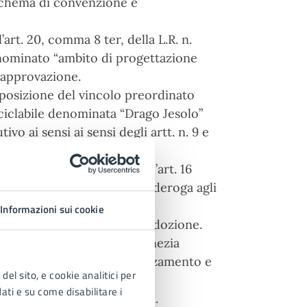
 schema di convenzione e
’art. 20, comma 8 ter, della L.R. n.
enominato “ambito di progettazione
e approvazione.
 apposizione del vincolo preordinato
a ciclabile denominata “Drago Jesolo”
vo ai sensi ai sensi degli artt. n. 9 e
/2003. Adozione.
traordinario ai sensi dell’art. 16
interventi in variante o in deroga agli
Informazioni sui cookie
della navigazione interna. Adozione.
e il clima (PAESC) della Venezia
a d’atto dello stato di avanzamento e
del sito, e cookie analitici per
dati e su come disabilitare i
ttacoli viaggianti e circensi.