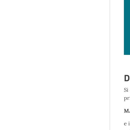
D
Si
pr
MA
e 