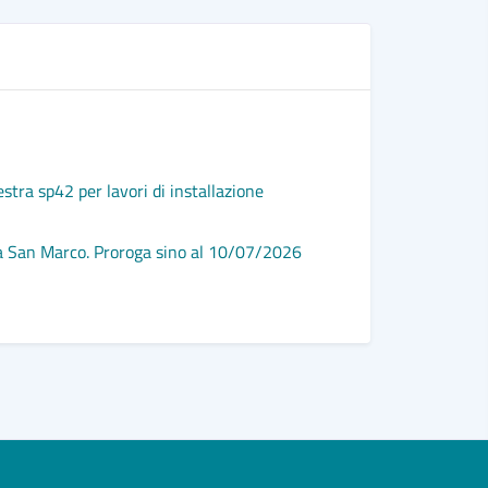
N
Trasporto 
L'immagine
stra sp42 per lavori di installazione
Fugge all'
Bilancio, 
 via San Marco. Proroga sino al 10/07/2026
Vedi altri