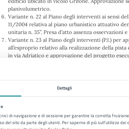
edificio ubicato in vicolo Grifone. Approvazione
planivolumetrico.
Variante n. 22 al Piano degli interventi ai sensi dell
11/2004 relativa al piano urbanistico attuativo d
unitaria n. 35”. Presa d’atto assenza osservazioni 
Variante n. 23 al Piano degli interventi (P.I.) per
all’esproprio relativo alla realizzazione della pist
in via Adriatico e approvazione del progetto esecuti
19 D.P.R. n. 327/2001 e dell’art. 24 della L.R. n. 27
Regolamento per la determinazione del contributo s
comma 4, lettera d-ter) del D.P.R. n. 380/2001 per 
strumenti urbanistici. Approvazione modifiche.
Dettagli
D.G.R.V. 251/2018. Piano di gestione del demanio 
Piano d’azione congiunto per l’energia sostenibile 
ie
Orientale resiliente – secondo monitoraggio. Pres
cnici di navigazione e di sessione per garantire la corretta fruizione 
approvazione documenti di monitoraggio.
o del sito da parte degli utenti. Per saperne di più sull'utilizzo dei 
Regolamento per l’installazione e l’esercizio di spe