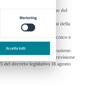
a distanza minima dal confine del
ante.
Marketing
residenziale pubblica ai sensi della
 civile per adeguamento tecnico e
Accetta tutti
 per l’esercizio 2026. Approvazione.
anziamenti del bilancio di previsione
75 del decreto legislativo 18 agosto