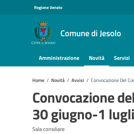
Vai ai contenuti
Vai al footer
Regione Veneto
Comune di Jesolo
Amministrazione
Novità
Servizi
Home
/
Novità
/
Avvisi
/
Convocazione Del Co
Convocazione del
30 giugno-1 lugl
Dettagli della notizi
Sala consiliare