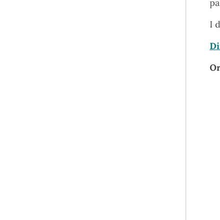
pa
I 
Di
Or