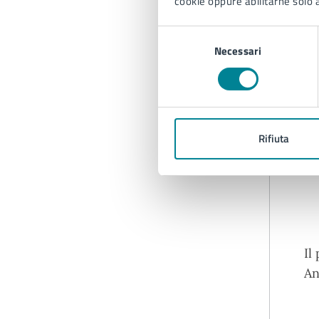
cookie oppure abilitarne solo a
Selezione
Necessari
del
consenso
Rifiuta
Il
An