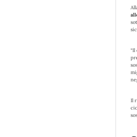
Al
al
sot
si
“I
pr
sos
mi
ne
Il
ci
sos