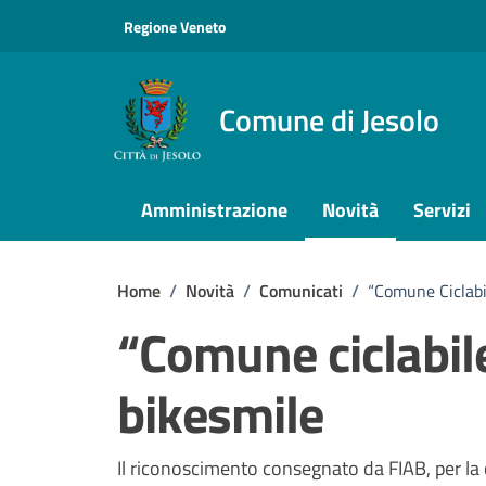
Vai ai contenuti
Vai al footer
Regione Veneto
Comune di Jesolo
Amministrazione
Novità
Servizi
Home
/
Novità
/
Comunicati
/
“Comune Ciclabi
“Comune ciclabile
bikesmile
Dettagli della notizi
Il riconoscimento consegnato da FIAB, per la c