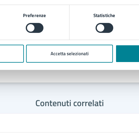
Via Sant'Antonio 11 - Jesolo (VE),
30016
Preferenze
Statistiche
Accetta selezionati
Contenuti correlati