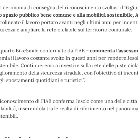
la cerimonia di consegna del riconoscimento svoltasi il 16 gi
lo spazio pubblico bene comune e alla mobilità sostenibile
tolineato il lavoro portato avanti negli ultimi anni per incentiv
curezza e ampliare la rete ciclabile sul territorio comunale.
l quarto BikeSmile confermato da FIAB –
commenta l’assesso
emia il lavoro costante svolto in questi anni per rendere Jesol
tenibile. Continueremo a investire sulla rete delle piste ciclab
glioramento della sicurezza stradale, con l’obiettivo di incent
gli spostamenti quotidiani e turistici”.
 riconoscimento di FIAB conferma Jesolo come una delle città i
clabilità, inserendola tra le realtà di riferimento nel panoram
tenibili.