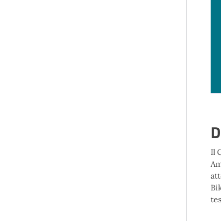
D
Il
Am
at
Bi
te