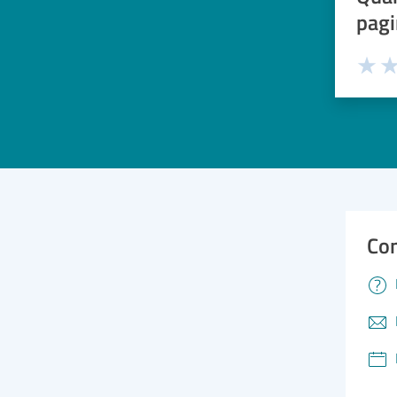
pagi
Valuta 
Val
Con