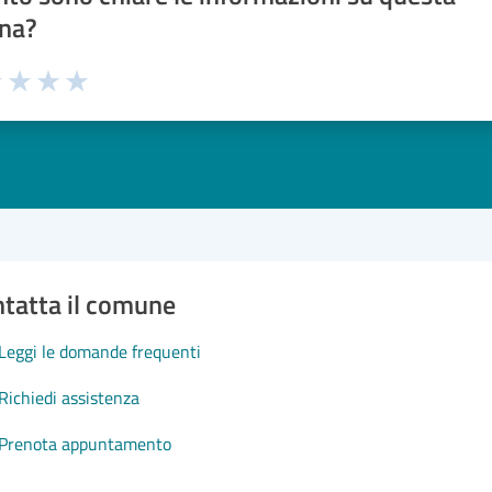
na?
1 stelle su 5
uta 2 stelle su 5
Valuta 3 stelle su 5
Valuta 4 stelle su 5
Valuta 5 stelle su 5
tatta il comune
Leggi le domande frequenti
Richiedi assistenza
Prenota appuntamento