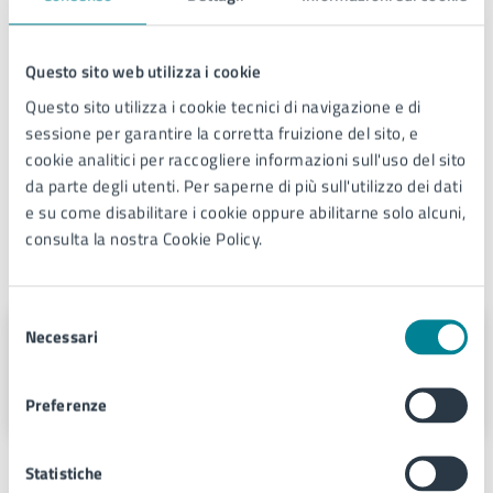
Statuto di Jtaca S.R.L. (approvato con delibera di
Questo sito web utilizza i cookie
Consiglio Comunale n. 80 del 31/07/2017)
Questo sito utilizza i cookie tecnici di navigazione e di
sessione per garantire la corretta fruizione del sito, e
cookie analitici per raccogliere informazioni sull'uso del sito
Comunicazione esito nomine
da parte degli utenti. Per saperne di più sull'utilizzo dei dati
e su come disabilitare i cookie oppure abilitarne solo alcuni,
consulta la nostra Cookie Policy.
A cura di
Selezione
Necessari
Partecipazioni societarie
del
consenso
Via Sant'Antonio 11 - Jesolo (VE), 30016
Preferenze
Statistiche