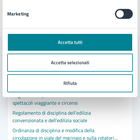
Marketing
Ultimo aggiornamento:
08/05/2025, 17:31
Accetta tutti
Contenuti correlati
Accetta selezionati
Documenti
Rifiuta
Regolamento per l'installazione e l'esercizio di
spettacoli viaggiante e circensi
Regolamento di disciplina dell’edilizia
convenzionata e dell’edilizia sociale
Ordinanza di disciplina e modifica della
circolazione in viale del marinaio e sulla rotatoria