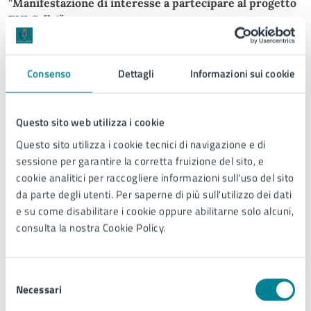
“
Manifestazione di interesse a partecipare al progetto
EUI Call 4
”.
I soggetti interessati dovranno inviare la domanda di
partecipazione utilizzando il modello allegato, completa
Consenso
Dettagli
Informazioni sui cookie
di tutti i documenti richiesti e sottoscritta con firma
digitale o autografa del legale rappresentante.
Questo sito web utilizza i cookie
Allegati
Questo sito utilizza i cookie tecnici di navigazione e di
sessione per garantire la corretta fruizione del sito, e
cookie analitici per raccogliere informazioni sull'uso del sito
da parte degli utenti. Per saperne di più sull'utilizzo dei dati
Avviso Pubblico Manifestazione d'Interesse EUI
e su come disabilitare i cookie oppure abilitarne solo alcuni,
consulta la nostra Cookie Policy.
ALLEGATO A - Modello istanza di presentazione
Selezione
Necessari
del
consenso