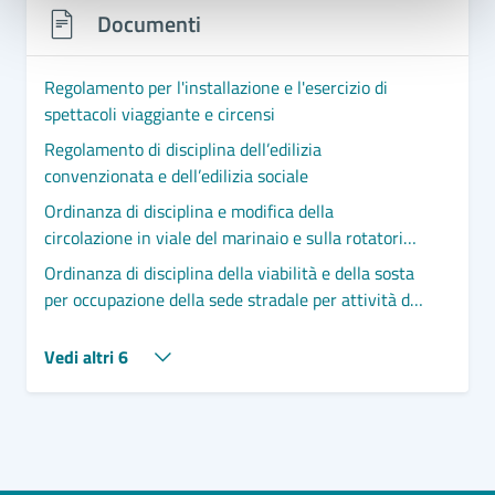
Documenti
Regolamento per l'installazione e l'esercizio di
spettacoli viaggiante e circensi
Regolamento di disciplina dell’edilizia
convenzionata e dell’edilizia sociale
Ordinanza di disciplina e modifica della
circolazione in viale del marinaio e sulla rotatoria
"Famila" con via Roma Destra sp42 per lavori di
Ordinanza di disciplina della viabilità e della sosta
installazione aeronautica e successiva cerimonia
per occupazione della sede stradale per attività di
di inaugurazione.
cantiere in via San Marco. Proroga sino al
10/07/2026
Vedi altri 6