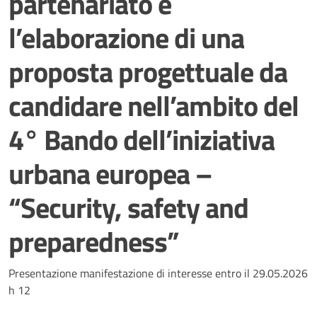
partenariato e
l’elaborazione di una
proposta progettuale da
candidare nell’ambito del
4° Bando dell’iniziativa
urbana europea –
“Security, safety and
preparedness”
Dettagli della notizia
Presentazione manifestazione di interesse entro il 29.05.2026
h 12