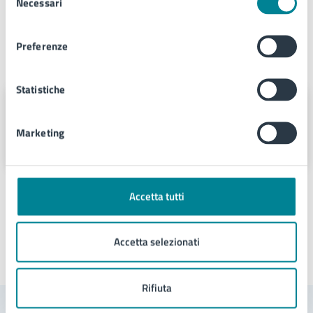
Necessari
del
consenso
Preferenze
A cura di
Statistiche
Comunicazione
Marketing
Via Sant'Antonio 11 - Jesolo (VE), 30016
Accetta tutti
Accetta selezionati
Ultimo aggiornamento:
30/01/2026, 10:49
Rifiuta