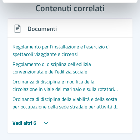
Contenuti correlati
Documenti
Regolamento per l'installazione e l'esercizio di
spettacoli viaggiante e circensi
Regolamento di disciplina dell’edilizia
convenzionata e dell’edilizia sociale
Ordinanza di disciplina e modifica della
circolazione in viale del marinaio e sulla rotatoria
"Famila" con via Roma Destra sp42 per lavori di
Ordinanza di disciplina della viabilità e della sosta
installazione aeronautica e successiva cerimonia
per occupazione della sede stradale per attività di
di inaugurazione.
cantiere in via San Marco. Proroga sino al
10/07/2026
Vedi altri 6