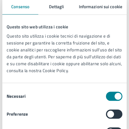
Consenso
Dettagli
Informazioni sui cookie
SEND rende concreta la Piattaforma Notifiche Digitali
disciplinata dalla legge italiana ed è oggetto di uno
Questo sito web utilizza i cookie
specifico programma del Piano Nazionale di Ripresa e
Resilienza (Misura 1.4.5 all’interno della componente
Questo sito utilizza i cookie tecnici di navigazione e di
M1.C1 - Digitalizzazione, innovazione e sicurezza PA),
sessione per garantire la corretta fruizione del sito, e
gestite dal Dipartimento per la trasformazione digitale
cookie analitici per raccogliere informazioni sull'uso del sito
della Presidenza del Consiglio dei Ministri, per il quale il
da parte degli utenti. Per saperne di più sull'utilizzo dei dati
Comune di Jesolo ha ottenuto uno stanziamento pari a
e su come disabilitare i cookie oppure abilitarne solo alcuni,
20.000 euro quale supporto per l’integrazione dell’ente
consulta la nostra Cookie Policy.
al nuovo servizio.
Selezione
Per maggiori informazioni su SEND:
notifichedigitali.it
Necessari
del
consenso
Galleria immagini
Preferenze