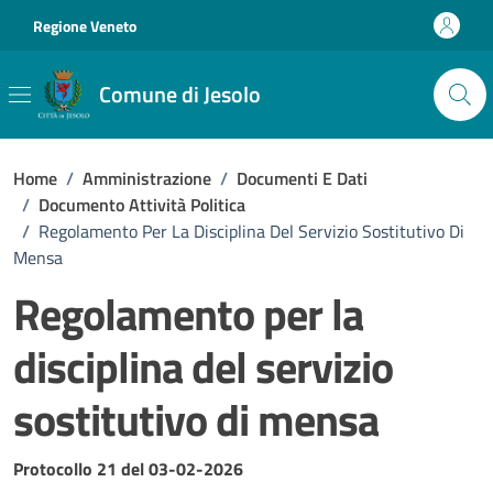
Vai ai contenuti
Vai al footer
Regione Veneto
Comune di Jesolo
Home
/
Amministrazione
/
Documenti E Dati
/
Documento Attività Politica
/
Regolamento Per La Disciplina Del Servizio Sostitutivo Di
Mensa
Regolamento per la
disciplina del servizio
sostitutivo di mensa
Dettagli del documento
Protocollo 21 del 03-02-2026