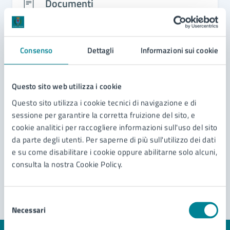
Documenti
Regolamento per l'installazione e l'esercizio di
spettacoli viaggiante e circensi
Consenso
Dettagli
Informazioni sui cookie
Regolamento di disciplina dell’edilizia
convenzionata e dell’edilizia sociale
Questo sito web utilizza i cookie
Ordinanza di disciplina e modifica della
circolazione in viale del marinaio e sulla rotatoria
Questo sito utilizza i cookie tecnici di navigazione e di
"Famila" con via Roma Destra sp42 per lavori di
sessione per garantire la corretta fruizione del sito, e
Ordinanza di disciplina della viabilità e della sosta
installazione aeronautica e successiva cerimonia
cookie analitici per raccogliere informazioni sull'uso del sito
per occupazione della sede stradale per attività di
di inaugurazione.
da parte degli utenti. Per saperne di più sull'utilizzo dei dati
cantiere in via San Marco. Proroga sino al
e su come disabilitare i cookie oppure abilitarne solo alcuni,
10/07/2026
Vedi altri 6
consulta la nostra Cookie Policy.
Selezione
Necessari
del
consenso