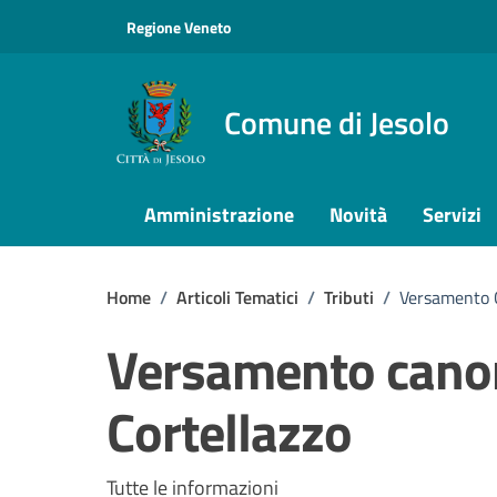
Vai ai contenuti
Vai al footer
Regione Veneto
Comune di Jesolo
Amministrazione
Novità
Servizi
Home
/
Articoli Tematici
/
Tributi
/
Versamento C
Versamento canon
Cortellazzo
Tutte le informazioni