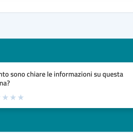
to sono chiare le informazioni su questa
na?
1 stelle su 5
uta 2 stelle su 5
Valuta 3 stelle su 5
Valuta 4 stelle su 5
Valuta 5 stelle su 5