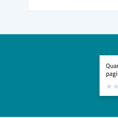
Quan
pagi
Valuta 
Val