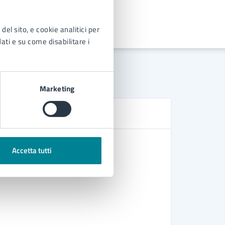
del sito, e cookie analitici per
dati e su come disabilitare i
Marketing
D
Regolament
Accetta tutti
Procedura 
Procedura 
“Fuochi d
Regolament