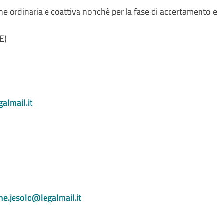
one ordinaria e coattiva nonchè per la fase di accertamento e 
E)
almail.it
e.jesolo@legalmail.it