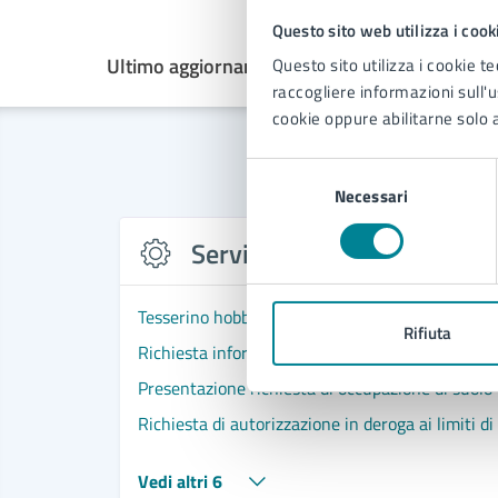
Questo sito web utilizza i cook
Ultimo aggiornamento:
26/11/2024, 09:29
Questo sito utilizza i cookie te
raccogliere informazioni sull'us
cookie oppure abilitarne solo a
Selezione
Necessari
del
consenso
Servizi
Tesserino hobbisti
Rifiuta
Richiesta informazioni e/o comunicazioni in meri
Presentazione richiesta di occupazione di suolo 
Richiesta di autorizzazione in deroga ai limiti di
Vedi altri 6