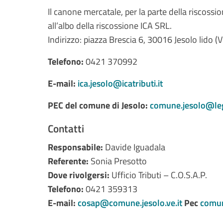
Il canone mercatale, per la parte della riscossi
all’albo della riscossione ICA SRL.
Indirizzo: piazza Brescia 6, 30016 Jesolo lido (V
Telefono:
0421 370992
E-mail:
ica.jesolo@icatributi.it
PEC del comune di Jesolo:
comune.jesolo@leg
Contatti
Responsabile:
Davide Iguadala
Referente:
Sonia Presotto
Dove rivolgersi:
Ufficio Tributi – C.O.S.A.P.
Telefono:
0421 359313
E-mail:
cosap@comune.jesolo.ve.it
Pec
comun