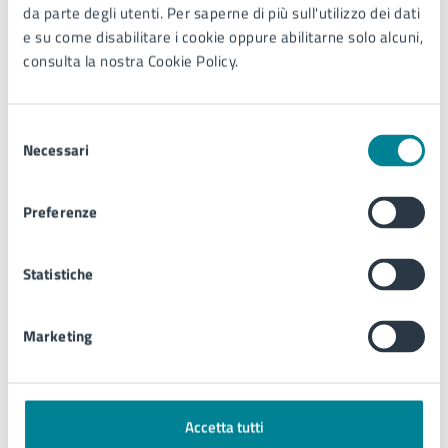
da parte degli utenti. Per saperne di più sull'utilizzo dei dati
spettacoli viaggiante e circensi
e su come disabilitare i cookie oppure abilitarne solo alcuni,
consulta la nostra Cookie Policy.
Informazioni generali e regolamento allegato
Selezione
DOCUMENTO ALBO PRETORIO
Necessari
del
consenso
Procedura negoziata senza bando per
l’affidamento dei lavori di realizzazione della
Preferenze
pista ciclabile di via Drago Jesolo
Statistiche
Avviso ai sensi dell’art. 50, comma 2-bis del d.lgs.
36/2023 e ss.mm.
Marketing
DOCUMENTO ALBO PRETORIO
Procedura negoziata per l’affidamento del
Accetta tutti
servizio di progettazione, allestimento ed