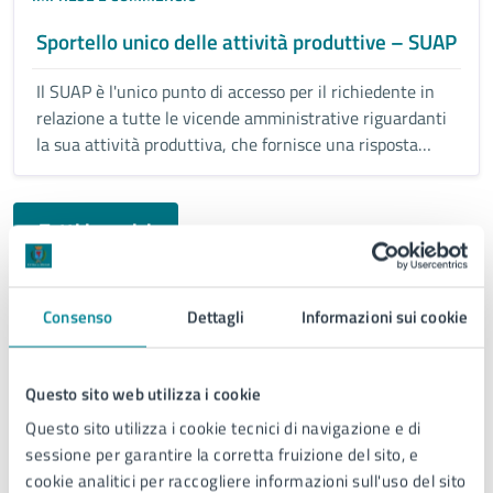
Sportello unico delle attività produttive – SUAP
Il SUAP è l'unico punto di accesso per il richiedente in
relazione a tutte le vicende amministrative riguardanti
la sua attività produttiva, che fornisce una risposta
unica e tempestiva in luogo di tutte le P.A., comunque
coinvolte nel procedimento.
Tutti i servizi
Consenso
Dettagli
Informazioni sui cookie
Documenti
Questo sito web utilizza i cookie
Questo sito utilizza i cookie tecnici di navigazione e di
DOCUMENTO ATTIVITÀ POLITICA
sessione per garantire la corretta fruizione del sito, e
cookie analitici per raccogliere informazioni sull'uso del sito
Regolamento per l’installazione e l’esercizio di