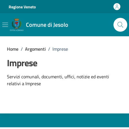
Vai ai contenuti
Vai al footer
Regione Veneto
Comune di Jesolo
Home
/
Argomenti
/
Imprese
Imprese
Dettagli dell'argomento
Servizi comunali, documenti, uffici, notizie ed eventi
relativi a Imprese