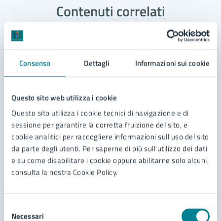
Contenuti correlati
Servizi
Consenso
Dettagli
Informazioni sui cookie
Richiesta bonus nuovi nati o adottati previsto
dalla Legge di Bilancio 2025
Questo sito web utilizza i cookie
Voucher servizi prima infanzia
Questo sito utilizza i cookie tecnici di navigazione e di
Decreto Anziani – Prestazione Universale
sessione per garantire la corretta fruizione del sito, e
Richiesta servizio di assistenza domiciliare
cookie analitici per raccogliere informazioni sull'uso del sito
da parte degli utenti. Per saperne di più sull'utilizzo dei dati
Vedi altri 6
e su come disabilitare i cookie oppure abilitarne solo alcuni,
consulta la nostra Cookie Policy.
Selezione
Necessari
del