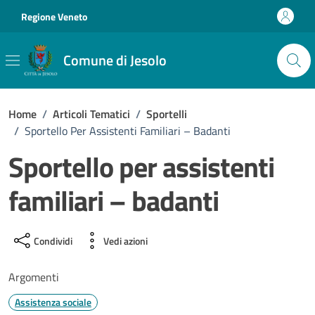
Vai ai contenuti
Vai al footer
Regione Veneto
Comune di Jesolo
Home
/
Articoli Tematici
/
Sportelli
/
Sportello Per Assistenti Familiari – Badanti
Sportello per assistenti
familiari – badanti
Condividi
Vedi azioni
Argomenti
Assistenza sociale