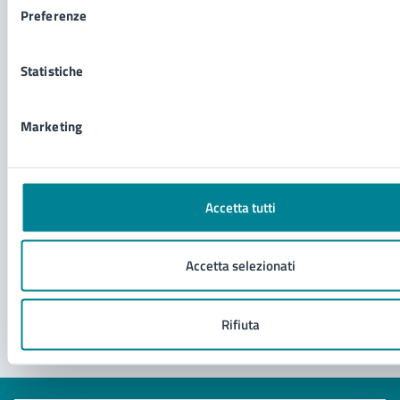
Servizi
Preferenze
Presentazione piano urbanistico attuativo
Statistiche
Richiesta del certificato di destinazione
urbanistica
Marketing
Sportello unico delle attività produttive - SUAP
Richiesta di autorizzazione per passo carrabile
Vedi altri 2
Accetta tutti
Accetta selezionati
Rifiuta