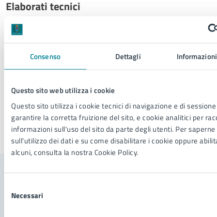
Elaborati tecnici
Norme, allegati e tavole
Consenso
Dettagli
Informazioni
Questo sito web utilizza i cookie
Questo sito utilizza i cookie tecnici di navigazione e di sessione
garantire la corretta fruizione del sito, e cookie analitici per ra
informazioni sull'uso del sito da parte degli utenti. Per saperne 
Ultimo aggiornamento:
15/04/2026, 12:49
sull'utilizzo dei dati e su come disabilitare i cookie oppure abili
alcuni, consulta la nostra Cookie Policy.
Contenuti correlati
Selezione
Necessari
del
consenso