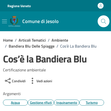
Vai ai contenuti
Vai al footer
Regione Veneto
Comune di Jesolo
Home
/
Articoli Tematici
/
Ambiente
/
Bandiera Blu Delle Spiagge
/
Cos’è La Bandiera Blu
Cos’è la Bandiera Blu
Certificazione ambientale
Condividi
Vedi azioni
Argomenti
Acqua
Gestione rifiuti
Inquinamento
Turismo