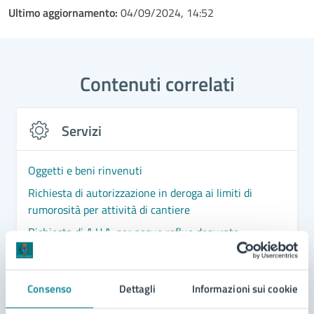
Ultimo aggiornamento:
04/09/2024, 14:52
Contenuti correlati
Servizi
Oggetti e beni rinvenuti
Richiesta di autorizzazione in deroga ai limiti di
rumorosità per attività di cantiere
Richiesta di A.U.A. per acque reflue depurate
assimilate o assimilabili alle domestiche che
scaricano in corpo recettore diverso dalla pubblica
Richiesta di patrocinio
fognatura
Consenso
Dettagli
Informazioni sui cookie
Vedi altri 4