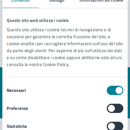
Consenso
Dettagli
Informazioni sui cookie
scaricano in corpo recettore diverso dalla pubblica
Richiesta di patrocinio
fognatura
Vedi altri 4
Questo sito web utilizza i cookie
Questo sito utilizza i cookie tecnici di navigazione e di
sessione per garantire la corretta fruizione del sito, e
cookie analitici per raccogliere informazioni sull'uso del sito
da parte degli utenti. Per saperne di più sull'utilizzo dei dati
e su come disabilitare i cookie oppure abilitarne solo alcuni,
consulta la nostra Cookie Policy.
Quanto sono chiare le informazioni su questa
Selezione
pagina?
Necessari
del
consenso
Preferenze
Valuta 1 stelle su 5
Valuta 2 stelle su 5
Valuta 3 stelle su 5
Valuta 4 stelle su 5
Valuta 5 stelle su 5
Statistiche