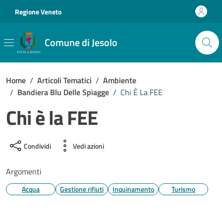
Vai ai contenuti
Vai al footer
Regione Veneto
Comune di Jesolo
Home
/
Articoli Tematici
/
Ambiente
/
Bandiera Blu Delle Spiagge
/
Chi È La FEE
Chi è la FEE
Condividi
Vedi azioni
Argomenti
Acqua
Gestione rifiuti
Inquinamento
Turismo