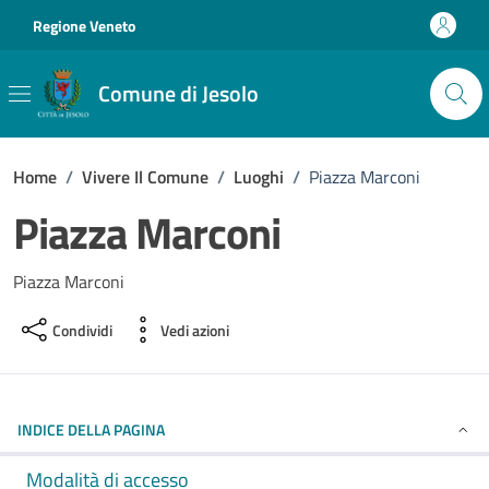
Vai ai contenuti
Vai al footer
Regione Veneto
Comune di Jesolo
Home
/
Vivere Il Comune
/
Luoghi
/
Piazza Marconi
Piazza Marconi
Piazza Marconi
Condividi
Vedi azioni
INDICE DELLA PAGINA
Modalità di accesso