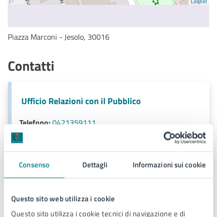
Leaflet
Piazza Marconi - Jesolo, 30016
Contatti
Ufficio Relazioni con il Pubblico
Telefono:
0421359111
E-mail:
urp@comune.jesolo.ve.it
PEC:
comune.jesolo@legalmail.it
Consenso
Dettagli
Informazioni sui cookie
Questo sito web utilizza i cookie
Questo sito utilizza i cookie tecnici di navigazione e di
Ultimo aggiornamento:
15/11/2024, 12:03