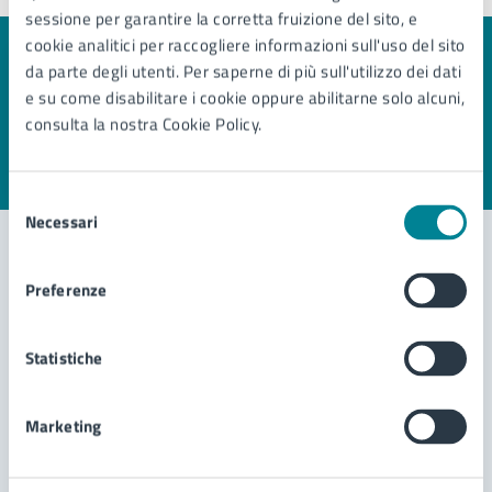
sessione per garantire la corretta fruizione del sito, e
cookie analitici per raccogliere informazioni sull'uso del sito
Quanto sono chiare le informazioni su questa
da parte degli utenti. Per saperne di più sull'utilizzo dei dati
pagina?
e su come disabilitare i cookie oppure abilitarne solo alcuni,
consulta la nostra Cookie Policy.
Valuta 1 stelle su 5
Valuta 2 stelle su 5
Valuta 3 stelle su 5
Valuta 4 stelle su 5
Valuta 5 stelle su 5
Selezione
Necessari
del
consenso
Preferenze
Contatta il comune
Leggi le domande frequenti
Statistiche
Richiedi assistenza
Marketing
Prenota appuntamento