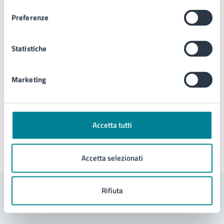
Ambiente
consenso
Preferenze
Telefono:
0421359381
E-mail:
ecologia.ambiente@comune.jesolo.ve.it
PEC:
comune.jesolo@legalmail.it
Statistiche
Marketing
Tipo di evento
: Evento culturale
Accetta tutti
Ultimo aggiornamento:
08/05/2025, 17:26
Accetta selezionati
Rifiuta
Contenuti correlati