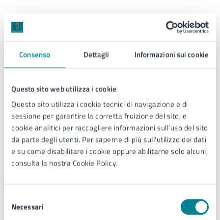
Allegati
Consenso
Dettagli
Informazioni sui cookie
Locandina - Un sacco di natura (PDF)
Questo sito web utilizza i cookie
Ulteriori informazioni
Questo sito utilizza i cookie tecnici di navigazione e di
sessione per garantire la corretta fruizione del sito, e
In collaborazione con Veritas e l'associazione
Plastic
cookie analitici per raccogliere informazioni sull'uso del sito
Free.
da parte degli utenti. Per saperne di più sull'utilizzo dei dati
e su come disabilitare i cookie oppure abilitarne solo alcuni,
consulta la nostra Cookie Policy.
Contatti
Selezione
Necessari
del