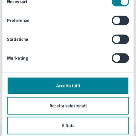
Necessari
del
Biblioteca e cultura
consenso
Telefono:
0421359145
Preferenze
Telefono:
0421359144
E-mail:
serviziculturali@comune.jesolo.ve.it
Statistiche
E-mail:
biblioteca.prestiti@comune.jesolo.ve.it
PEC:
comune.jesolo@legalmail.it
Marketing
Tipo di evento
: Lettura (pubblica)
Accetta tutti
Accetta selezionati
Ultimo aggiornamento:
17/11/2025, 09:55
Rifiuta