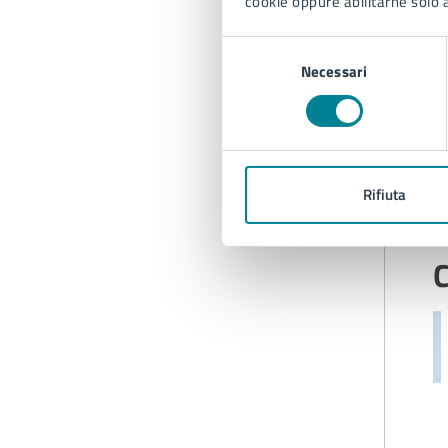
cookie oppure abilitarne solo a
Selezione
Necessari
del
consenso
Rifiuta
C