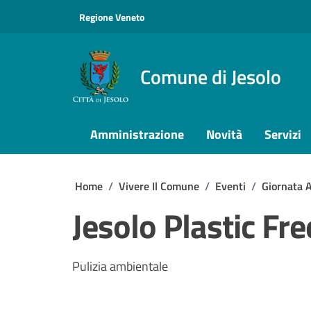
Vai ai contenuti
Vai al footer
Regione Veneto
Comune di Jesolo
Amministrazione
Novità
Servizi
Home
/
Vivere Il Comune
/
Eventi
/
Giornata 
Jesolo Plastic F
Pulizia ambientale