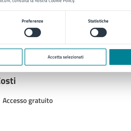
17
lcuni, consulta la nostra Cookie Policy.
09:30 - Inizio evento
NOV
Preferenze
Statistiche
17
12:30 - Fine evento
NOV
Accetta selezionati
osti
Accesso gratuito