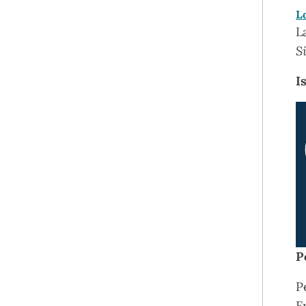
L
L
S
I
P
P
F