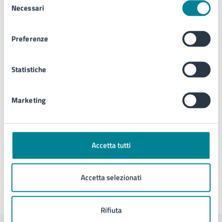
Necessari
del
consenso
Servizi sociali
Preferenze
Telefono:
0421359188
Telefono:
0421359111
Statistiche
E-mail:
politiche.sociali@comune.jesolo.ve.it
PEC:
comune.jesolo@legalmail.it
Marketing
Tipo di evento
: Evento culturale
Accetta tutti
Accetta selezionati
Ultimo aggiornamento:
29/05/2026, 10:42
Rifiuta