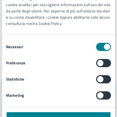
Telefono:
0421359124
cookie analitici per raccogliere informazioni sull'uso del sito
E-mail:
sport@comune.jesolo.ve.it
da parte degli utenti. Per saperne di più sull'utilizzo dei dati
PEC:
comune.jesolo@legalmail.it
e su come disabilitare i cookie oppure abilitarne solo alcuni,
consulta la nostra Cookie Policy.
Selezione
Tipo di evento
: Corsa
Necessari
del
consenso
Preferenze
Ultimo aggiornamento:
23/09/2025, 08:09
Statistiche
Marketing
Contenuti correlati
Servizi