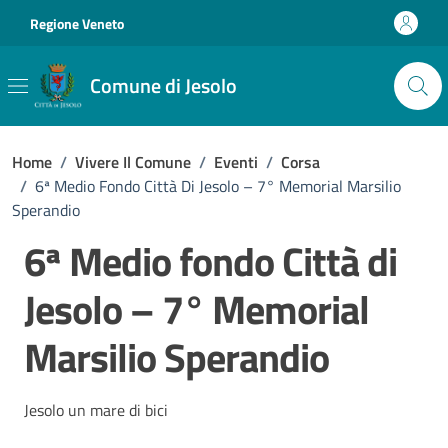
Vai ai contenuti
Vai al footer
Regione Veneto
Comune di Jesolo
Home
/
Vivere Il Comune
/
Eventi
/
Corsa
/
6ª Medio Fondo Città Di Jesolo – 7° Memorial Marsilio
Sperandio
6ª Medio fondo Città di
Jesolo – 7° Memorial
Marsilio Sperandio
Jesolo un mare di bici