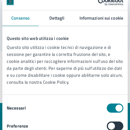
VAI ALLA PAGINA
Consenso
Dettagli
Informazioni sui cookie
Questo sito web utilizza i cookie
Questo sito utilizza i cookie tecnici di navigazione e di
sessione per garantire la corretta fruizione del sito, e
cookie analitici per raccogliere informazioni sull'uso del sito
da parte degli utenti. Per saperne di più sull'utilizzo dei dati
e su come disabilitare i cookie oppure abilitarne solo alcuni,
Torna all'indice
consulta la nostra Cookie Policy.
Selezione
Necessari
del
consenso
Quanto sono chiare le informazioni su questa
pagina?
Preferenze