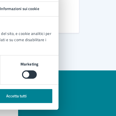
tazione osservazioni entro il
sabilità iscritte al registro unico
Informazioni sui cookie
/2025.
nale del terzo settore
DI PIÙ
del sito, e cookie analitici per
dati e su come disabilitare i
46
»
Marketing
Accetta tutti