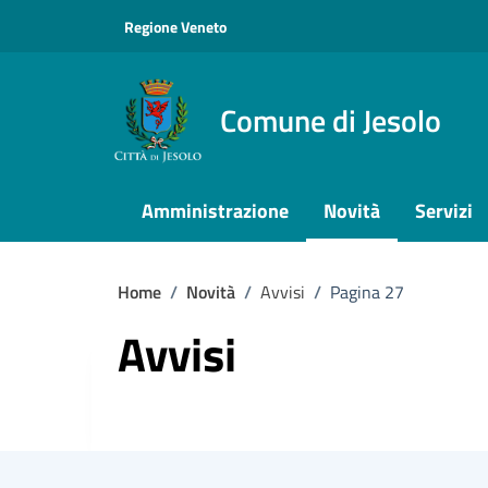
Vai ai contenuti
Vai al footer
Regione Veneto
Comune di Jesolo
Amministrazione
Novità
Servizi
Home
/
Novità
/
Avvisi
/
Pagina 27
Avvisi