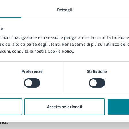
Presen
con di
Dettagli
19/05
nazio
ie
LEGGI DI PIÙ
LEGGI 
cnici di navigazione e di sessione per garantire la corretta fruizione 
o del sito da parte degli utenti. Per saperne di più sull'utilizzo dei 
2
3
…
26
27
28
…
44
45
lcuni, consulta la nostra Cookie Policy.
Preferenze
Statistiche
Accetta selezionati
to sono chiare le informazioni su questa
na?