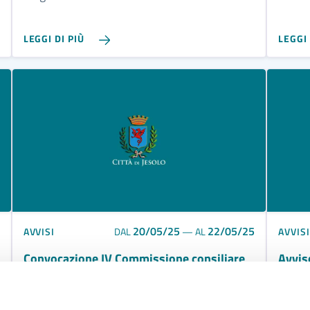
LEGGI DI PIÙ
LEGGI 
20/05/25
22/05/25
AVVISI
AVVISI
DAL
—
AL
Convocazione IV Commissione consiliare
Avvis
22 maggio 2025
osser
perfo
Convocazione
assoc