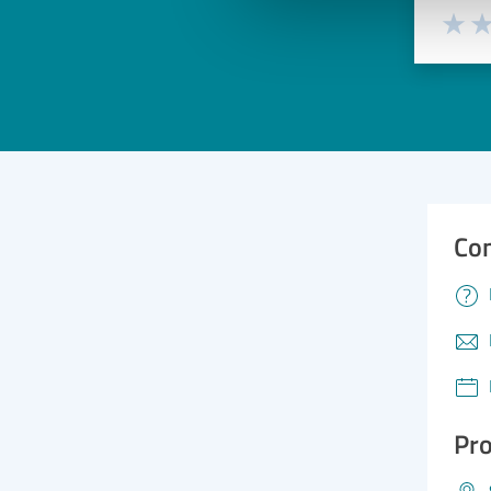
Valuta 
Val
Con
Pro