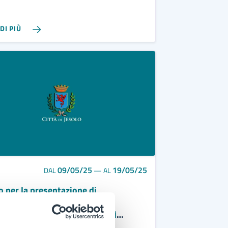
DI PIÙ
09/05/25
19/05/25
DAL
—
AL
o per la presentazione di
vazioni alla Relazione sulla
rmance anno 2024 da parte di
iazioni rappresentative di persone