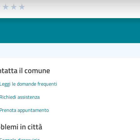
1 stelle su 5
uta 2 stelle su 5
Valuta 3 stelle su 5
Valuta 4 stelle su 5
Valuta 5 stelle su 5
tatta il comune
Leggi le domande frequenti
Richiedi assistenza
Prenota appuntamento
blemi in città