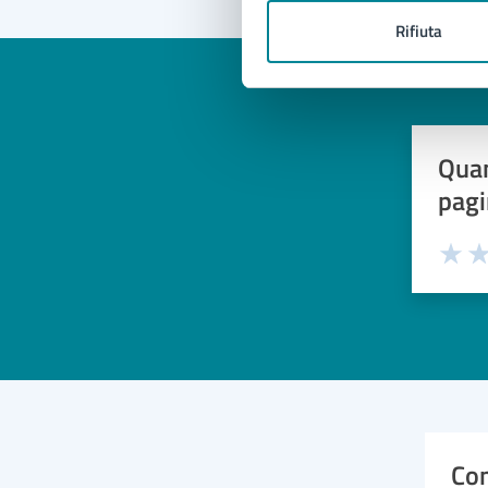
Rifiuta
Quan
pagi
Valuta 
Val
Con