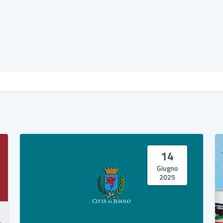
14
Giugno
2025