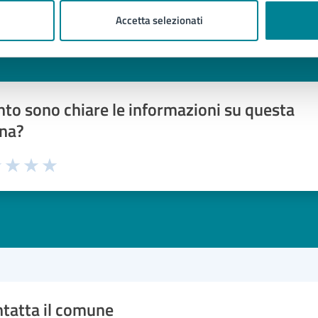
Accetta selezionati
to sono chiare le informazioni su questa
na?
1 stelle su 5
uta 2 stelle su 5
Valuta 3 stelle su 5
Valuta 4 stelle su 5
Valuta 5 stelle su 5
tatta il comune