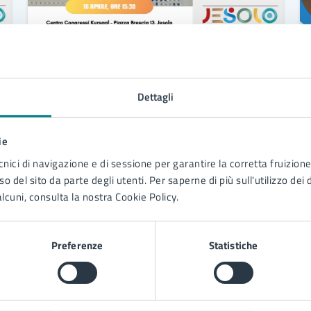
16/04/25
16/04/25
CONVEGNO
DAL
—
AL
Affitti brevi: tra normative, compliance e
Dettagli
pianificazione fiscale
Il settore delle Locazioni Turistiche è in
continua evoluzione, con nuove
ie
normative, adempimenti e opportunità
cnici di navigazione e di sessione per garantire la corretta fruizione 
che influenzano chi opera nel mercato.
o del sito da parte degli utenti. Per saperne di più sull'utilizzo dei 
lcuni, consulta la nostra Cookie Policy.
LEGGI DI PIÙ
Preferenze
Statistiche
«
1
2
3
»