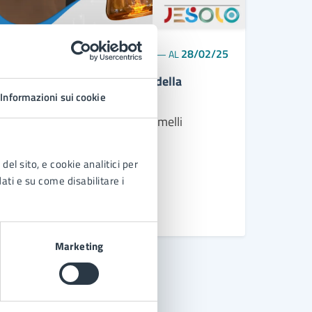
28/02/25
28/02/25
CONVEGNO
DAL
—
AL
Che se ne fa uno scienziato della
speranza?
Informazioni sui cookie
Conversazione con il prof. Comelli
del sito, e cookie analitici per
dati e su come disabilitare i
LEGGI DI PIÙ
Marketing