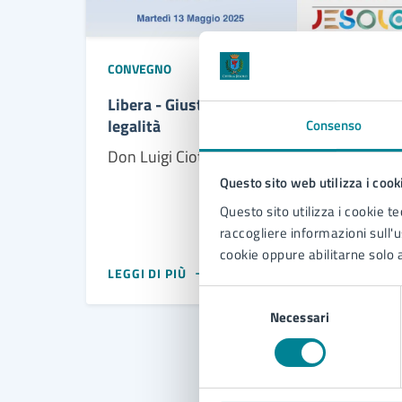
13/05/25
13/05/25
CONVEGNO
DAL
—
AL
Libera - Giustizia sociale responsabilità
legalità
Consenso
Don Luigi Ciotti
Questo sito web utilizza i cook
Questo sito utilizza i cookie te
raccogliere informazioni sull'us
cookie oppure abilitarne solo a
LEGGI DI PIÙ
Selezione
Necessari
del
consenso