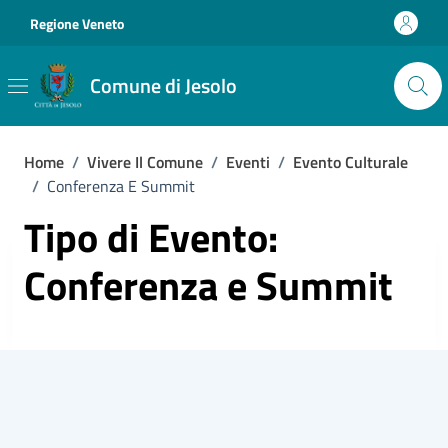
Vai ai contenuti
Vai al footer
Regione Veneto
Comune di Jesolo
Home
/
Vivere Il Comune
/
Eventi
/
Evento Culturale
/
Conferenza E Summit
Tipo di Evento:
Conferenza e Summit