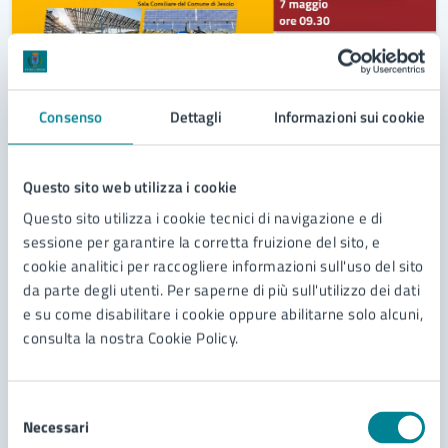
Consenso
Dettagli
Informazioni sui cookie
07/05/26
07/05/26
CONFERENZA E SUMMIT
DAL
—
AL
Agrivoltaico e agricoltura: una convivenza
Questo sito web utilizza i cookie
possibile
Questo sito utilizza i cookie tecnici di navigazione e di
sessione per garantire la corretta fruizione del sito, e
7 maggio 2026, Sala Consiliare
cookie analitici per raccogliere informazioni sull'uso del sito
da parte degli utenti. Per saperne di più sull'utilizzo dei dati
e su come disabilitare i cookie oppure abilitarne solo alcuni,
LEGGI DI PIÙ
consulta la nostra Cookie Policy.
Selezione
29
Necessari
del
Aprile