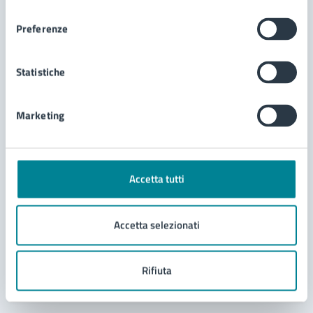
consenso
2026
Preferenze
Statistiche
Marketing
29/04/26
29/04/26
CONVEGNO
DAL
—
AL
La sicurezza dei più piccoli non è un dettaglio, è
una priorità
Accetta tutti
Mercoledì 29 aprile 2026, dalle ore 17:00 alle 19:00, la
Sala Rappresentanza del Comune ospiterà un incontro
Accetta selezionati
informativo sulla corretta gestione dei bambini a bordo
dei veicoli.
Rifiuta
LEGGI DI PIÙ