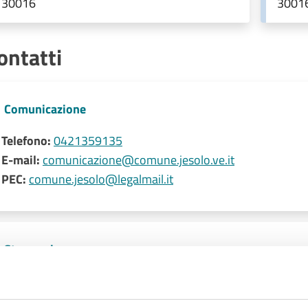
30016
3001
ontatti
Comunicazione
Telefono:
0421359135
E-mail:
comunicazione@comune.jesolo.ve.it
PEC:
comune.jesolo@legalmail.it
Stamperia
Telefono:
0421359138
E-mail:
stamperia@comune.jesolo.ve.it