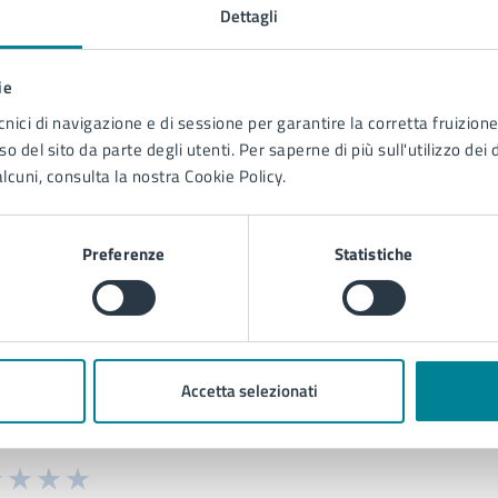
Dettagli
PEC:
comune.jesolo@legalmail.it
ie
cnici di navigazione e di sessione per garantire la corretta fruizione 
o del sito da parte degli utenti. Per saperne di più sull'utilizzo dei 
lcuni, consulta la nostra Cookie Policy.
Preferenze
Statistiche
to sono chiare le informazioni su questa
Accetta selezionati
na?