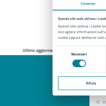
Consenso
Questo sito web utilizza i cook
Questo sito utilizza i cookie te
raccogliere informazioni sull'us
cookie oppure abilitarne solo a
Selezione
Ultimo aggiornamento:
22/01/2026, 13:07
Necessari
del
consenso
Quan
Rifiuta
pagi