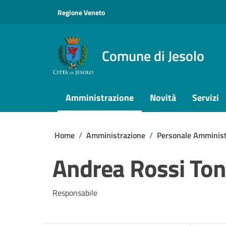
Vai ai contenuti
Vai al footer
Regione Veneto
Comune di Jesolo
Amministrazione
Novità
Servizi
Home
/
Amministrazione
/
Personale Amminist
Andrea Rossi To
Responsabile