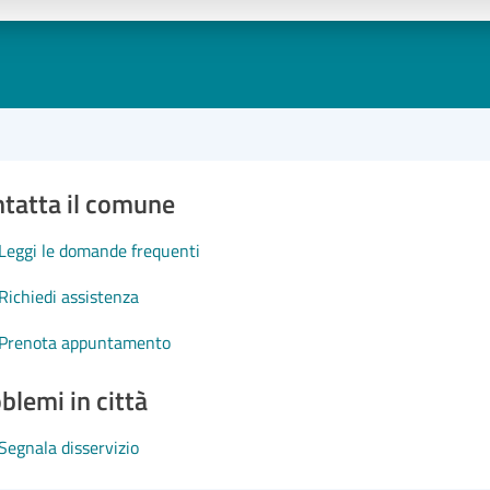
1 stelle su 5
uta 2 stelle su 5
Valuta 3 stelle su 5
Valuta 4 stelle su 5
Valuta 5 stelle su 5
tatta il comune
Leggi le domande frequenti
Richiedi assistenza
Prenota appuntamento
blemi in città
Segnala disservizio