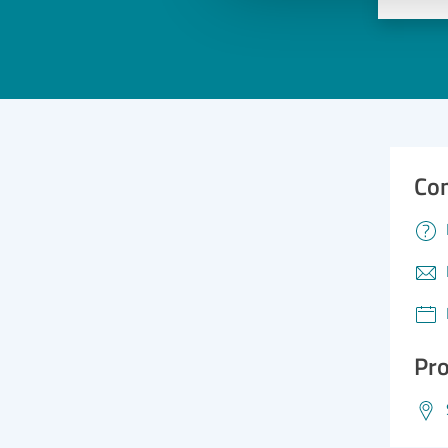
Valuta 
Val
Con
Pro