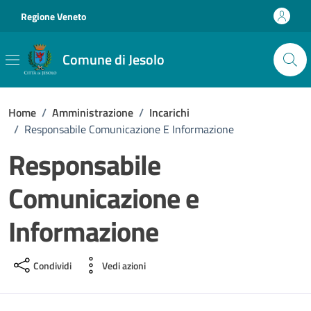
Vai ai contenuti
Vai al footer
Regione Veneto
Comune di Jesolo
Home
/
Amministrazione
/
Incarichi
/
Responsabile Comunicazione E Informazione
Responsabile
Comunicazione e
Informazione
Condividi
Vedi azioni