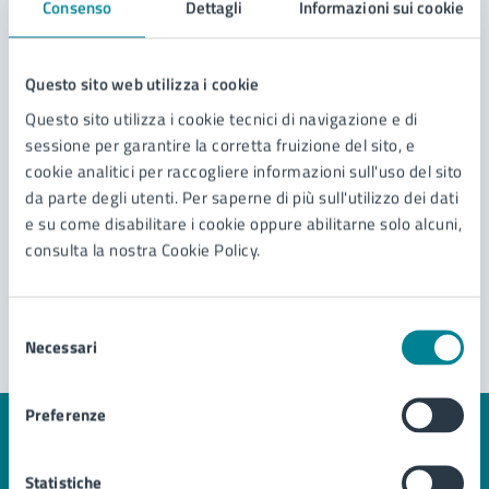
Consenso
Dettagli
Informazioni sui cookie
Contatta il comune
Questo sito web utilizza i cookie
Leggi le domande frequenti
Questo sito utilizza i cookie tecnici di navigazione e di
sessione per garantire la corretta fruizione del sito, e
Richiedi assistenza
cookie analitici per raccogliere informazioni sull'uso del sito
da parte degli utenti. Per saperne di più sull'utilizzo dei dati
Prenota appuntamento
e su come disabilitare i cookie oppure abilitarne solo alcuni,
consulta la nostra Cookie Policy.
Problemi in città
Segnala disservizio
Selezione
Necessari
del
consenso
Preferenze
Statistiche