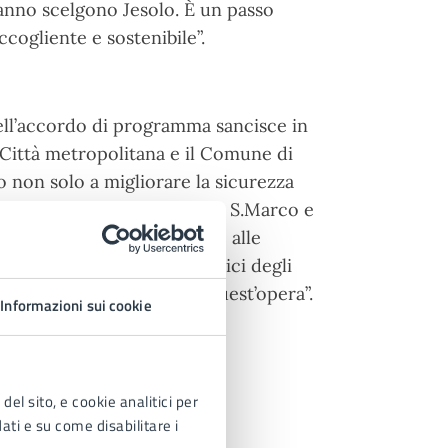
i anno scelgono Jesolo. È un passo
cogliente e sostenibile”.
dell’accordo di programma sancisce in
e Città metropolitana e il Comune di
o non solo a migliorare la sicurezza
lungo Sp42 e intersezione via S.Marco e
olto attento e disponibile alle
nto per il risultato ai tecnici degli
o per la progettazione di quest’opera”.
Informazioni sui cookie
del sito, e cookie analitici per
dati e su come disabilitare i