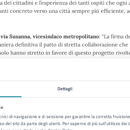
ta dei cittadini e l’esperienza dei tanti ospiti che ogn
anti concreto verso una città sempre più efficiente, ac
lvia Susanna, vicesindaco metropolitano
: “La firma 
niera definitiva il patto di stretta collaborazione ch
solo hanno stretto in favore di questo progetto rivolt
radale ma a dare fluidità al traffico con le rotatorie 
steselle. A nome del sindaco Luigi Brugnaro, sempre m
chieste e alle segnalazioni dei comuni, va il ringraziame
ti interessati e ai professionisti che hanno collaborat
Dettagli
alleria immagini
ie
cnici di navigazione e di sessione per garantire la corretta fruizione 
o del sito da parte degli utenti. Per saperne di più sull'utilizzo dei 