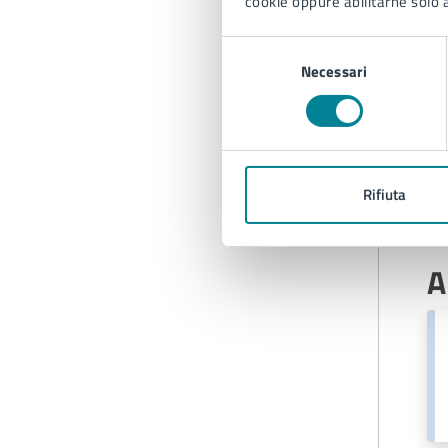
cookie oppure abilitarne solo a
Selezione
Necessari
del
consenso
Rifiuta
A