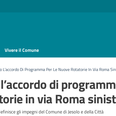
Vivere il Comune
ato L’accordo Di Programma Per Le Nuove Rotatorie In Via Roma Sin
o l’accordo di program
torie in via Roma sinis
a
inisce gli impegni del Comune di Jesolo e della Città