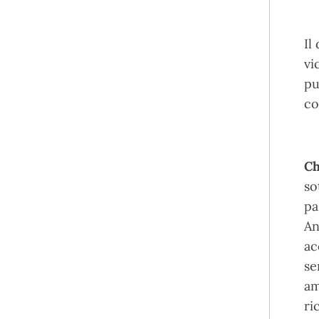
Il
vi
pu
co
Ch
so
pa
An
ac
se
am
ri