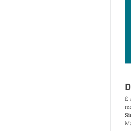
D
È 
me
Si
Ma