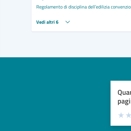
Regolamento di disciplina dell’edilizia convenzion
Vedi altri 6
Quan
pagi
Valuta 
Val