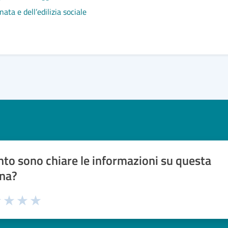
ata e dell’edilizia sociale
to sono chiare le informazioni su questa
na?
1 stelle su 5
uta 2 stelle su 5
Valuta 3 stelle su 5
Valuta 4 stelle su 5
Valuta 5 stelle su 5