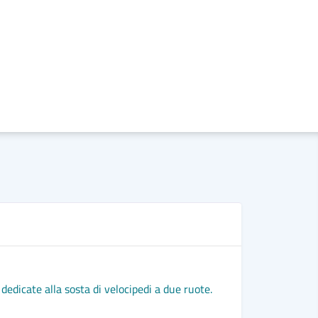
N
Trasporto 
dedicate alla sosta di velocipedi a due ruote.
L'immagine
Fugge all'