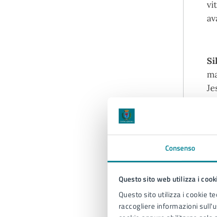
vi
av
Si
ma
Je
st
Po
ri
en
Consenso
G
Questo sito web utilizza i cook
Questo sito utilizza i cookie te
raccogliere informazioni sull'us