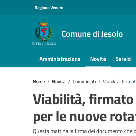
Vai ai contenuti
Vai al footer
Regione Veneto
Comune di Jesolo
Amministrazione
Novità
Servizi
Home
/
Novità
/
Comunicati
/
Viabilità, Firm
Viabilità, firmat
per le nuove rota
Dettagli della notizi
Questa mattina la firma del documento che def