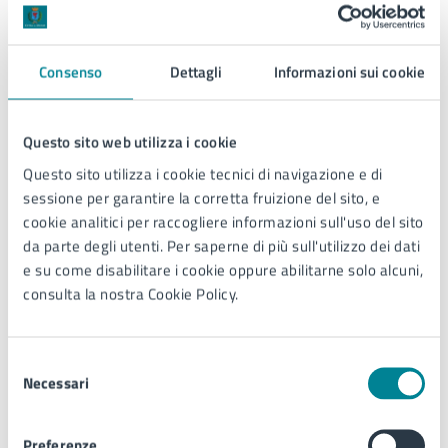
of the ZTL
Consenso
Dettagli
Informazioni sui cookie
Municipal Regulations for the Discipline of Street Art
Questo sito web utilizza i cookie
Questo sito utilizza i cookie tecnici di navigazione e di
sessione per garantire la corretta fruizione del sito, e
Contacts
cookie analitici per raccogliere informazioni sull'uso del sito
da parte degli utenti. Per saperne di più sull'utilizzo dei dati
Responsabile:
Davide Iguadala
e su come disabilitare i cookie oppure abilitarne solo alcuni,
Referente:
Tiziana Rosa
consulta la nostra Cookie Policy.
Dove rivolgersi:
Ufficio Tributi – C.O.S.A.P.
Telefono:
0421 359214 – 0421 359 313
E-mail:
cosap@comune.jesolo.ve.it
Selezione
Pec:
comune.jesolo@legalmail.it
Necessari
del
consenso
Preferenze