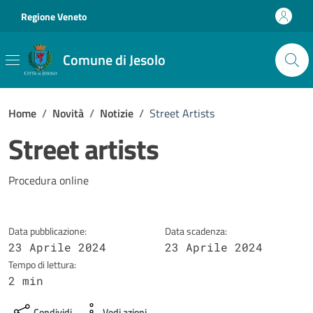
Vai ai contenuti
Vai al footer
Regione Veneto
Comune di Jesolo
Home
/
Novità
/
Notizie
/
Street Artists
Street artists
Dettagli della notizia
Procedura online
Data pubblicazione:
Data scadenza:
23 Aprile 2024
23 Aprile 2024
Tempo di lettura:
2 min
Condividi
Vedi azioni