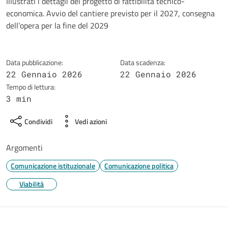
Dettagli della notizia
Illustrati i dettagli del progetto di fattibilità tecnico-
economica. Avvio del cantiere previsto per il 2027, consegna
dell’opera per la fine del 2029
Data pubblicazione:
Data scadenza:
22 Gennaio 2026
22 Gennaio 2026
Tempo di lettura:
3 min
Condividi
Vedi azioni
Argomenti
Comunicazione istituzionale
Comunicazione politica
Viabilità