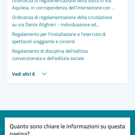
Ordinanza di regolamentazione della sosta in via
Aquileia, in corrispondenza dell'intersezione con il
10° vicolo
Ordinanza di regolamentazione della circolazione
su via Dante Alighieri - individuazione ed
istituzione di n. 5 aree dedicate alla sosta di
Regolamento per l'installazione e l'esercizio di
velocipedi a due ruote.
spettacoli viaggiante e circensi
Regolamento di disciplina dell’edilizia
convenzionata e dell’edilizia sociale
Vedi altri 6
Quanto sono chiare le informazioni su questa
pagina?