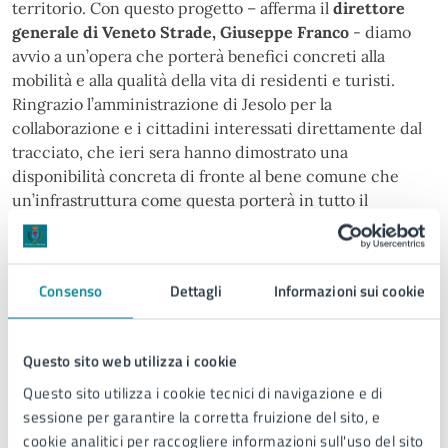
territorio. Con questo progetto – afferma il
direttore
generale di Veneto Strade, Giuseppe Franco
- diamo
avvio a un’opera che porterà benefici concreti alla
mobilità e alla qualità della vita di residenti e turisti.
Ringrazio l’amministrazione di Jesolo per la
collaborazione e i cittadini interessati direttamente dal
tracciato, che ieri sera hanno dimostrato una
disponibilità concreta di fronte al bene comune che
un’infrastruttura come questa porterà in tutto il
territorio comunale e non solo”.
La serata si è conclusa con un momento di confronto
Consenso
Dettagli
Informazioni sui cookie
aperto, durante il quale i cittadini hanno potuto porre
domande e ricevere chiarimenti, confermando il valore
dell’iniziativa come occasione di informazione e
Questo sito web utilizza i cookie
partecipazione attiva.
Questo sito utilizza i cookie tecnici di navigazione e di
sessione per garantire la corretta fruizione del sito, e
cookie analitici per raccogliere informazioni sull'uso del sito