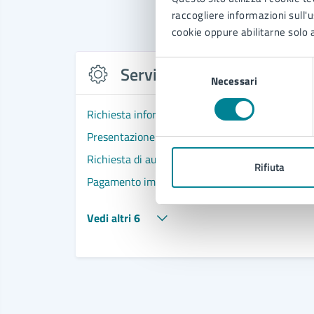
raccogliere informazioni sull'us
cookie oppure abilitarne solo a
Selezione
Servizi
Necessari
del
consenso
Richiesta informazioni e/o comunicazioni in meri
Presentazione richiesta di occupazione di suolo 
Richiesta di autorizzazione in deroga ai limiti di
Rifiuta
Pagamento imposta di soggiorno
Vedi altri 6