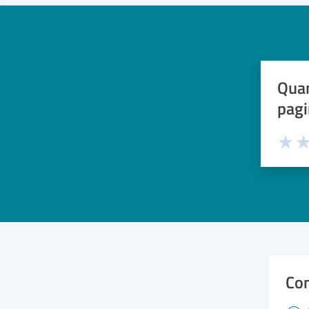
Quan
pagi
Valuta 
Val
Con