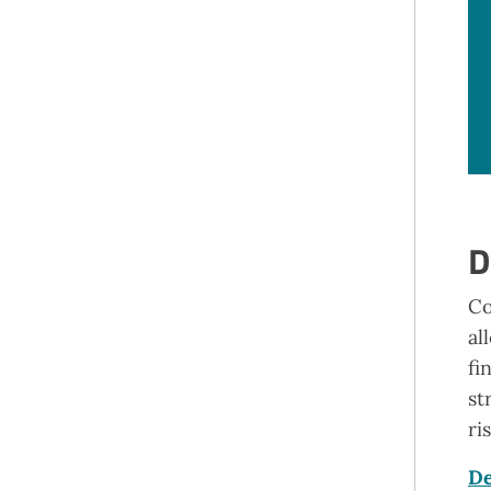
D
Co
al
fi
st
ri
De