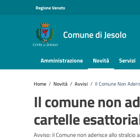
Vai ai contenuti
Vai al footer
Regione Veneto
Comune di Jesolo
Amministrazione
Novità
Servizi
Home
/
Novità
/
Avvisi
/
Il Comune Non Aderisc
Il comune non ade
cartelle esattoria
Dettagli della notizi
Avviso: il Comune non aderisce allo stralcio a