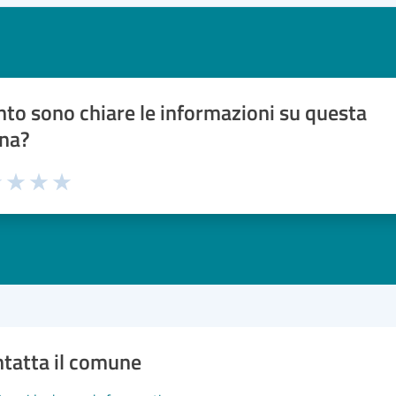
to sono chiare le informazioni su questa
na?
1 stelle su 5
uta 2 stelle su 5
Valuta 3 stelle su 5
Valuta 4 stelle su 5
Valuta 5 stelle su 5
tatta il comune