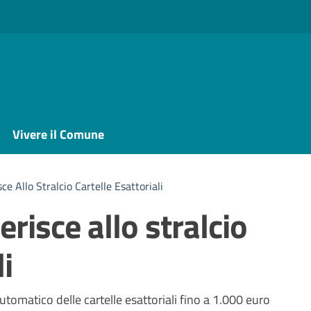
Vivere il Comune
e Allo Stralcio Cartelle Esattoriali
risce allo stralcio
li
a
utomatico delle cartelle esattoriali fino a 1.000 euro