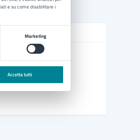
dati e su come disabilitare i
D
Marketing
Regolament
Regolament
Ordinanza 
Accetta tutti
aeronauti
Ordinanza 
Vedi altri