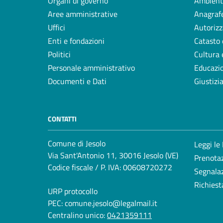
Organi di governo
Ambient
Aree amministrative
Anagrafe
Uffici
Autorizz
Enti e fondazioni
Catasto 
Politici
Cultura 
Personale amministrativo
Educazi
Documenti e Dati
Giustizi
CONTATTI
Comune di Jesolo
Leggi le
Via Sant'Antonio 11, 30016 Jesolo (VE)
Prenota
Codice fiscale / P. IVA: 00608720272
Segnalaz
Richiest
URP protocollo
PEC:
comune.jesolo@legalmail.it
Centralino unico:
0421359111