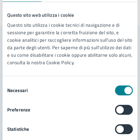
Ultimo aggiornamento:
12/01/2026, 08:10
Questo sito web utilizza i cookie
Questo sito utilizza i cookie tecnici di navigazione e di
sessione per garantire la corretta fruizione del sito, e
cookie analitici per raccogliere informazioni sull'uso del sito
Contenuti correlati
da parte degli utenti. Per saperne di più sull'utilizzo dei dati
e su come disabilitare i cookie oppure abilitarne solo alcuni,
consulta la nostra Cookie Policy.
Documenti
Selezione
Ordinanza di regolamentazione della sosta in via
Necessari
del
Aquileia, in corrispondenza dell'intersezione con il
consenso
10° vicolo
Ordinanza di regolamentazione della circolazione
Preferenze
su via Dante Alighieri - individuazione ed
istituzione di n. 5 aree dedicate alla sosta di
Ordinanza di disciplina della viabilità e della sosta
velocipedi a due ruote.
per occupazione della sede stradale per attività di
Statistiche
cantiere in via San Marco. Proroga sino al
Ordinanza di modifica della viabilità e della sosta