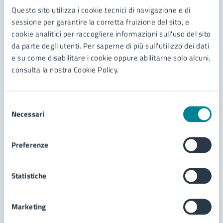
Contenuti correlati
Questo sito utilizza i cookie tecnici di navigazione e di
sessione per garantire la corretta fruizione del sito, e
cookie analitici per raccogliere informazioni sull'uso del sito
Servizi
da parte degli utenti. Per saperne di più sull'utilizzo dei dati
e su come disabilitare i cookie oppure abilitarne solo alcuni,
consulta la nostra Cookie Policy.
Oggetti e beni rinvenuti
Richiesta di patrocinio
Selezione
Modello unico manifestazioni
Necessari
del
consenso
Preferenze
Statistiche
Marketing