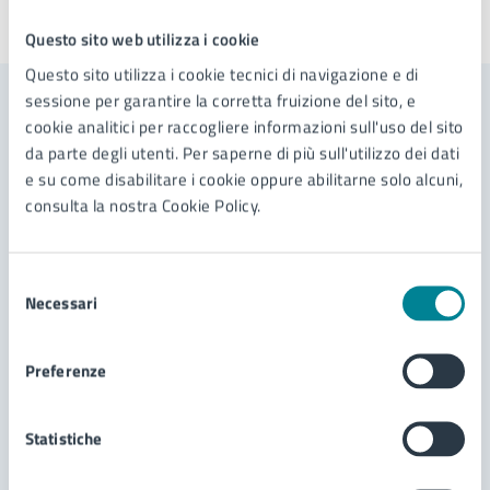
Ultimo aggiornamento:
03/07/2025, 07:54
Questo sito web utilizza i cookie
Questo sito utilizza i cookie tecnici di navigazione e di
sessione per garantire la corretta fruizione del sito, e
Contenuti correlati
cookie analitici per raccogliere informazioni sull'uso del sito
da parte degli utenti. Per saperne di più sull'utilizzo dei dati
e su come disabilitare i cookie oppure abilitarne solo alcuni,
Servizi
consulta la nostra Cookie Policy.
Richiesta di utilizzo occasionale di impianto
Selezione
sportivo comunale
Necessari
del
Richiesta di utilizzo continuativo di impianto
consenso
sportivo comunale
Preferenze
Richiesta di patrocinio
Modello unico manifestazioni
Statistiche