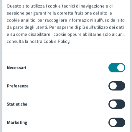
Contenuti correlati
Questo sito utilizza i cookie tecnici di navigazione e di
sessione per garantire la corretta fruizione del sito, e
cookie analitici per raccogliere informazioni sull'uso del sito
Documenti
da parte degli utenti. Per saperne di più sull'utilizzo dei dati
e su come disabilitare i cookie oppure abilitarne solo alcuni,
consulta la nostra Cookie Policy.
Ordinanza di regolamentazione della sosta in via
Aquileia, in corrispondenza dell'intersezione con il
10° vicolo
Ordinanza di regolamentazione della circolazione
Selezione
Necessari
su via Dante Alighieri - individuazione ed
del
istituzione di n. 5 aree dedicate alla sosta di
consenso
Ordinanza di disciplina della viabilità e della sosta
velocipedi a due ruote.
per occupazione della sede stradale per attività di
Preferenze
cantiere in via San Marco. Proroga sino al
Ordinanza di modifica della viabilità e della sosta
20/07/2026
in via Toscanini (tronchi di raccordo est e ovest
Statistiche
con via Donizetti) per l'esecuzione di opere
pubbliche relative a permesso di costruire
Vedi altri 6
Marketing
convenzionato "ex Imparato" - ditta SECIS.