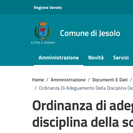
Vai ai contenuti
Vai al footer
Regione Veneto
Comune di Jesolo
Amministrazione
Novità
Servizi
Home
/
Amministrazione
/
Documenti E Dati
/
/
Ordinanza Di Adeguamento Della Disciplina Dell
Ordinanza di ad
disciplina della s