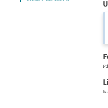
U
F
Pd
L
lic