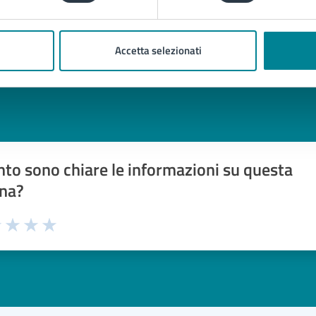
Accetta selezionati
to sono chiare le informazioni su questa
na?
1 stelle su 5
uta 2 stelle su 5
Valuta 3 stelle su 5
Valuta 4 stelle su 5
Valuta 5 stelle su 5