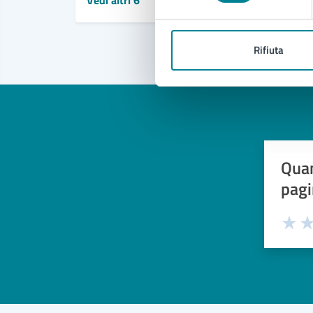
Vedi altri 6
Rifiuta
Quan
pagi
Valuta 
Val