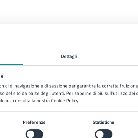
Contenuti correlati
Dettagli
ie
 Aquileia, in corrispondenza dell'intersezione con il 10° vicolo
cnici di navigazione e di sessione per garantire la corretta fruizione 
o del sito da parte degli utenti. Per saperne di più sull'utilizzo dei 
su via Dante Alighieri - individuazione ed istituzione di n. 5 aree 
lcuni, consulta la nostra Cookie Policy.
osta per occupazione della sede stradale per attività di cantiere in
a in via Toscanini (tronchi di raccordo est e ovest con via Donizetti
ato" - ditta SECIS.
Preferenze
Statistiche