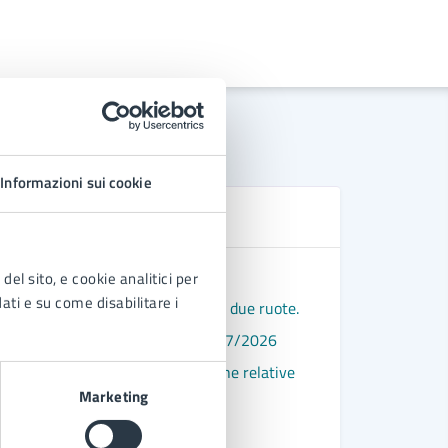
Informazioni sui cookie
N
Chiusura a
del sito, e cookie analitici per
dati e su come disabilitare i
dedicate alla sosta di velocipedi a due ruote.
Ordinanza
 via San Marco. Proroga sino al 20/07/2026
L’amminis
) per l'esecuzione di opere pubbliche relative
Ordinanza 
ecclesiast
Marketing