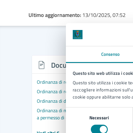
Ultimo aggiornamento:
13/10/2025, 07:52
Consenso
Documenti
Questo sito web utilizza i cook
Ordinanza di regolamentazione della sosta in via
Questo sito utilizza i cookie te
raccogliere informazioni sull'us
Ordinanza di regolamentazione della circolazione 
cookie oppure abilitarne solo a
Ordinanza di disciplina della viabilità e della s
Ordinanza di modifica della viabilità e della sost
Selezione
a permesso di costruire convenzionato "ex Impar
Necessari
del
consenso