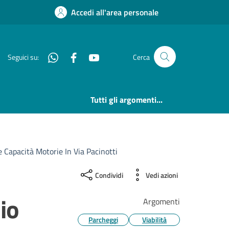
Accedi all'area personale
Whatsapp
Facebook
YouTube
Seguici su:
Cerca
Tutti gli argomenti...
 Capacità Motorie In Via Pacinotti
Condividi
Vedi azioni
zio
Argomenti
Parcheggi
Viabilità