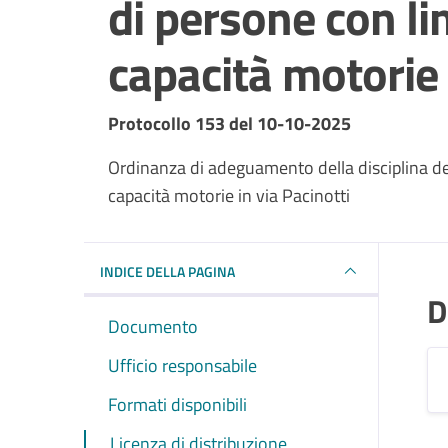
di persone con li
capacità motorie 
Dettagli del documento
Protocollo 153 del 10-10-2025
Ordinanza di adeguamento della disciplina dell
capacità motorie in via Pacinotti
INDICE DELLA PAGINA
D
Documento
Ufficio responsabile
Formati disponibili
Licenza di distribuzione