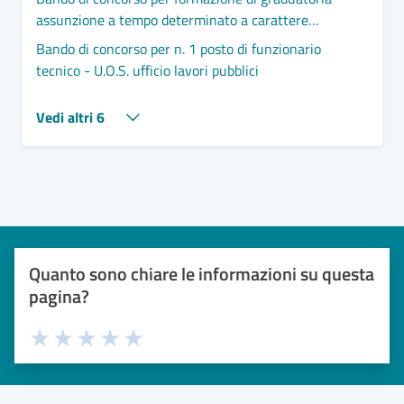
assunzione a tempo determinato a carattere
stagionale di Istruttore di polizia locale
Bando di concorso per n. 1 posto di funzionario
tecnico - U.O.S. ufficio lavori pubblici
Vedi altri 6
Quanto sono chiare le informazioni su questa
pagina?
Valuta 1 stelle su 5
Valuta 2 stelle su 5
Valuta 3 stelle su 5
Valuta 4 stelle su 5
Valuta 5 stelle su 5