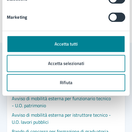
Marketing
Ultimo aggiornamento:
10/12/2024, 13:30
Accetta tutti
Contenuti correlati
Accetta selezionati
Documenti
Rifiuta
Avviso di mobilità esterna per funzionario tecnico
- U.O. patrimonio
Avviso di mobilità esterna per istruttore tecnico -
U.O. lavori pubblici
Bando di concorso per formazione di graduatoria