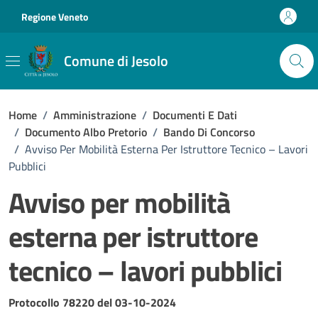
Vai ai contenuti
Vai al footer
Regione Veneto
Comune di Jesolo
Home
/
Amministrazione
/
Documenti E Dati
/
Documento Albo Pretorio
/
Bando Di Concorso
/
Avviso Per Mobilità Esterna Per Istruttore Tecnico – Lavori
Pubblici
Avviso per mobilità
esterna per istruttore
tecnico – lavori pubblici
Dettagli del documento
Protocollo 78220 del 03-10-2024