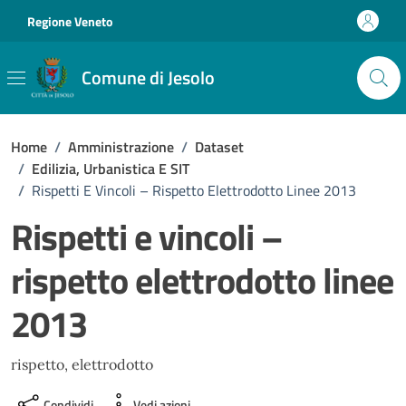
Vai ai contenuti
Vai al footer
Regione Veneto
Comune di Jesolo
Home
/
Amministrazione
/
Dataset
/
Edilizia, Urbanistica E SIT
/
Rispetti E Vincoli – Rispetto Elettrodotto Linee 2013
Rispetti e vincoli –
rispetto elettrodotto linee
2013
rispetto, elettrodotto
Condividi
Vedi azioni