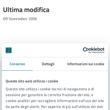
Ultima modifica
09 Novembre 2016
Ultimo aggiornamento:
16/05/2025, 10:51
Consenso
Dettagli
Informazioni sui cookie
Contenuti correlati
Questo sito web utilizza i cookie
Questo sito utilizza i cookie tecnici di navigazione e di
Servizi
sessione per garantire la corretta fruizione del sito, e
cookie analitici per raccogliere informazioni sull'uso del sito
da parte degli utenti. Per saperne di più sull'utilizzo dei dati
Richiesta di accesso agli atti per pratiche