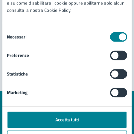
e su come disabilitare i cookie oppure abilitarne solo alcuni,
urbanistiche
consulta la nostra Cookie Policy.
Richiesta di accesso agli atti per pratiche edilizie
Richiesta informazioni e/o comunicazioni in
merito ai verbali a ruolo
Selezione
Necessari
del
Richiesta iscrizione centro estivo Giocolonia
consenso
Vedi altri 3
Preferenze
Statistiche
Marketing
Quanto sono chiare le informazioni su questa
pagina?
Accetta tutti