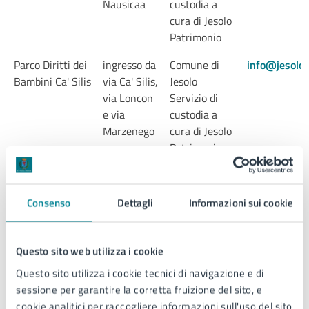
Nausicaa
custodia a
cura di Jesolo
Patrimonio
Parco Diritti dei
ingresso da
Comune di
info@jesolop
Bambini Ca' Silis
via Ca' Silis,
Jesolo
via Loncon
Servizio di
e via
custodia a
Marzenego
cura di Jesolo
Patrimonio
Consenso
Dettagli
Informazioni sui cookie
Questo sito web utilizza i cookie
Questo sito utilizza i cookie tecnici di navigazione e di
sessione per garantire la corretta fruizione del sito, e
Campo Sportivo
Località
Associazione
passarella.
cookie analitici per raccogliere informazioni sull'uso del sito
Comunale
Passarella
Passarella