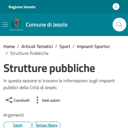
Vai ai contenuti
Vai al footer
Regione Veneto
Comune di Jesolo
Home
/
Articoli Tematici
/
Sport
/
Impianti Sportivi
/
Strutture Pubbliche
Strutture pubbliche
In questa sezione si trovano le informazioni sugli impianti
pubblici della Città di Jesolo.
Condividi
Vedi azioni
Argomenti
Sport
Tempo libero