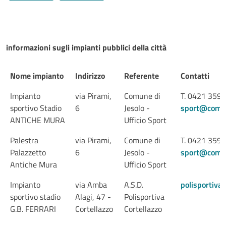
informazioni sugli impianti pubblici della città
Nome impianto
Indirizzo
Referente
Contatti
Nome impianto
Indirizzo
Referente
Contatti
Impianto
via Pirami,
Comune di
T. 0421 359
sportivo Stadio
6
Jesolo -
sport@comune
ANTICHE MURA
Ufficio Sport
Palestra
via Pirami,
Comune di
T. 0421 359
Palazzetto
6
Jesolo -
sport@comune
Antiche Mura
Ufficio Sport
Impianto
via Amba
A.S.D.
polisportiva
sportivo stadio
Alagi, 47 -
Polisportiva
G.B. FERRARI
Cortellazzo
Cortellazzo