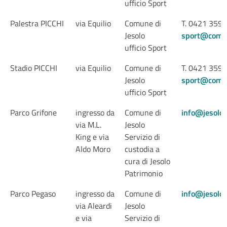
ufficio Sport
Palestra PICCHI
via Equilio
Comune di
T. 0421 359
Jesolo
sport@comune
ufficio Sport
Stadio PICCHI
via Equilio
Comune di
T. 0421 359
Jesolo
sport@comune
ufficio Sport
Parco Grifone
ingresso da
Comune di
info@jesolop
via M.L.
Jesolo
King e via
Servizio di
Aldo Moro
custodia a
cura di Jesolo
Patrimonio
Parco Pegaso
ingresso da
Comune di
info@jesolop
via Aleardi
Jesolo
e via
Servizio di