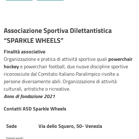
Associazione Sportiva Dilettantistica
“SPARKLE WHEELS”
Finalità associative
Organizzazione e pratica di attività sportive quali
powerchair
hockey
e powerchair football, due nuove discipline sportive
riconosciute dal Comitato Italiano Paralimpico rivolte a
persone diversamente abili. Organizzazione di attività
culturali, artistiche o ricreative.
Anno di fondazione 2021
Contatti ASD Sparkle Wheels
Sede
Via dello Squero, 50- Venezia
Sede
Via dello Squero, 50- Venezia
Impianti
...