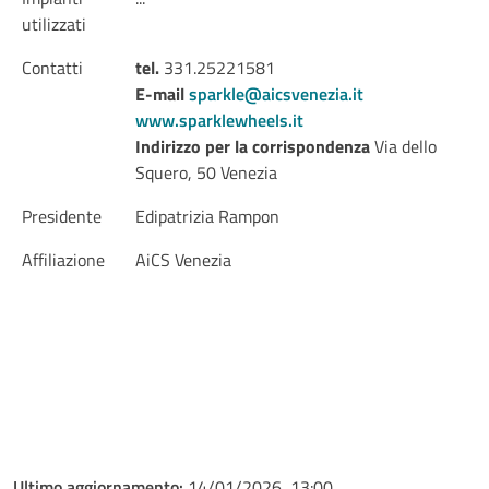
utilizzati
Contatti
tel.
331.25221581
E-mail
sparkle@aicsvenezia.it
www.sparklewheels.it
Indirizzo per la corrispondenza
Via dello
Squero, 50 Venezia
Presidente
Edipatrizia Rampon
Affiliazione
AiCS Venezia
Ultimo aggiornamento:
14/01/2026, 13:00