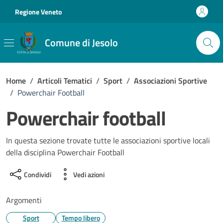
Vai ai contenuti
Vai al footer
Regione Veneto
Comune di Jesolo
Home
/
Articoli Tematici
/
Sport
/
Associazioni Sportive
/
Powerchair Football
Powerchair football
In questa sezione trovate tutte le associazioni sportive locali
della disciplina Powerchair Football
Condividi
Vedi azioni
Argomenti
Sport
Tempo libero