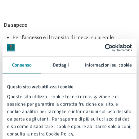
Da sapere
Per l’accesso e il transito di mezzi su arenile
demaniale per i lavori di manutenzione, carico e/o
scarico della spiaggia è necessaria la presentazione
della
dichiarazione di inizio attività per transito
Consenso
Dettagli
Informazioni sui cookie
veicoli
, compilata integralmente e completa di
assenso del concessionario dell’area interessata. Si
raccomanda la specificazione della zona di arenile
Questo sito web utilizza i cookie
interessata dalla presenza dei veicoli, il tipo e la targa
Questo sito utilizza i cookie tecnici di navigazione e di
degli stessi e il periodo di svolgimento delle attività.
sessione per garantire la corretta fruizione del sito, e
Una copia del documento – con la ricevuta di
cookie analitici per raccogliere informazioni sull'uso del sito
trasmissione del modulo al Comune di Jesolo – deve
da parte degli utenti. Per saperne di più sull'utilizzo dei dati
essere in possesso degli operatori responsabili e a
e su come disabilitare i cookie oppure abilitarne solo alcuni,
bordo dei mezzi per l’eventuale esibizione agli
consulta la nostra Cookie Policy.
Organi di vigilanza.