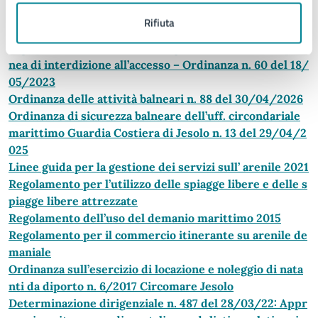
Normativa di riferimento
Rifiuta
Diga presso area demaniale Laguna del Mort – tempora
nea di interdizione all’accesso – Ordinanza n. 60 del 18/
05/2023
Ordinanza delle attività balneari n. 88 del 30/04/2026
Ordinanza di sicurezza balneare dell’uff. circondariale
marittimo Guardia Costiera di Jesolo n. 13 del 29/04/2
025
Linee guida per la gestione dei servizi sull’ arenile 2021
Regolamento per l’utilizzo delle spiagge libere e delle s
piagge libere attrezzate
Regolamento dell’uso del demanio marittimo 2015
Regolamento per il commercio itinerante su arenile de
maniale
Ordinanza sull’esercizio di locazione e noleggio di nata
nti da diporto n. 6/2017 Circomare Jesolo
Determinazione dirigenziale n. 487 del 28/03/22: Appr