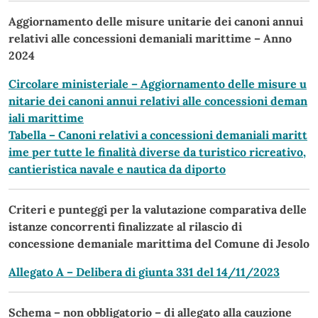
Aggiornamento delle misure unitarie dei canoni annui
relativi alle concessioni demaniali marittime – Anno
2024
Circolare ministeriale – Aggiornamento delle misure u
nitarie dei canoni annui relativi alle concessioni deman
iali marittime
Tabella – Canoni relativi a concessioni demaniali maritt
ime per tutte le finalità diverse da turistico ricreativo,
cantieristica navale e nautica da diporto
Criteri e punteggi per la valutazione comparativa delle
istanze concorrenti finalizzate al rilascio di
concessione demaniale marittima del Comune di Jesolo
Allegato A – Delibera di giunta 331 del 14/11/2023
Schema – non obbligatorio – di allegato alla cauzione