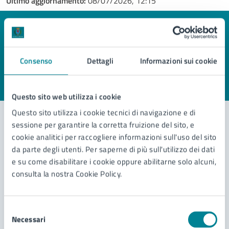
Ultimo aggiornamento:
08/07/2026, 12:15
Quanto sono chiare le informazioni su questa
pagina?
Consenso
Dettagli
Informazioni sui cookie
Valuta 1 stelle su 5
Valuta 2 stelle su 5
Valuta 3 stelle su 5
Valuta 4 stelle su 5
Valuta 5 stelle su 5
Questo sito web utilizza i cookie
Questo sito utilizza i cookie tecnici di navigazione e di
sessione per garantire la corretta fruizione del sito, e
cookie analitici per raccogliere informazioni sull'uso del sito
Contatta il comune
da parte degli utenti. Per saperne di più sull'utilizzo dei dati
e su come disabilitare i cookie oppure abilitarne solo alcuni,
Leggi le domande frequenti
consulta la nostra Cookie Policy.
Richiedi assistenza
Prenota appuntamento
Selezione
Necessari
del