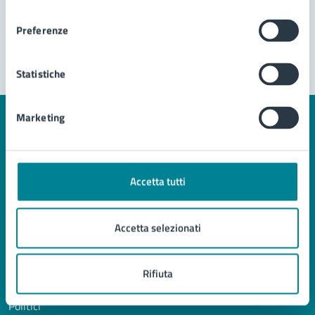
Problemi in città
consenso
Preferenze
Segnala disservizio
Statistiche
Marketing
Comune di Jesolo
Accetta tutti
AMMINISTRAZIONE
Accetta selezionati
Organi di governo
Aree amministrative
Uffici
Rifiuta
Enti e fondazioni
Politici