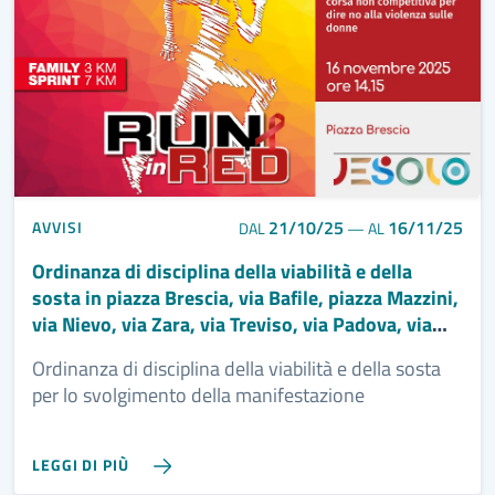
21/10/25
16/11/25
AVVISI
DAL
—
AL
Ordinanza di disciplina della viabilità e della
sosta in piazza Brescia, via Bafile, piazza Mazzini,
via Nievo, via Zara, via Treviso, via Padova, via
Vespucci, via dei Pioppi e IV accesso al mare di
Ordinanza di disciplina della viabilità e della sosta
via dei Pioppi, per lo svolgimento della
per lo svolgimento della manifestazione
manifestazione podistica amatoriale “Run in red
2025” del 16/11/2025
LEGGI DI PIÙ