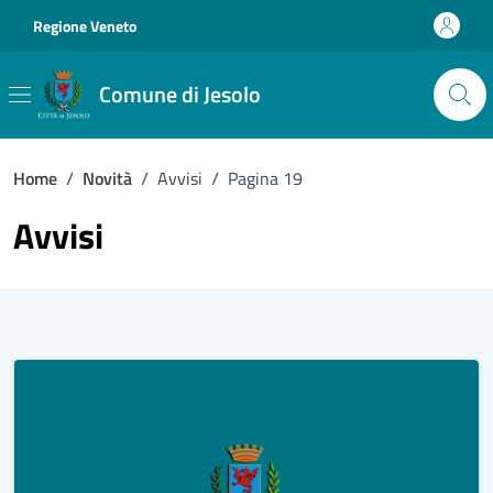
Vai ai contenuti
Vai al footer
Regione Veneto
Comune di Jesolo
Home
/
Novità
/
Avvisi
/
Pagina 19
Avvisi