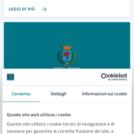
LEGGI DI PIÙ
Consenso
Dettagli
Informazioni sui cookie
21/10/25
23/10/25
AVVISI
DAL
—
AL
Convocazione IV Commissione consiliare 23
Questo sito web utilizza i cookie
ottobre 2025
Questo sito utilizza i cookie tecnici di navigazione e di
sessione per garantire la corretta fruizione del sito, e
Convocazione