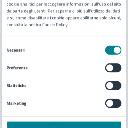
cookie analitici per raccogliere informazioni sull'uso del sito
da parte degli utenti. Per saperne di più sull'utilizzo dei dati
LEGGI DI PIÙ
e su come disabilitare i cookie oppure abilitarne solo alcuni,
consulta la nostra Cookie Policy.
Selezione
Necessari
del
consenso
Preferenze
Statistiche
Marketing
20/10/25
24/01/26
AVVISI
DAL
—
AL
Ordinanza di disciplina della viabilità e della
sosta in piazza Mazzini, via Trentin, piazza Aurora