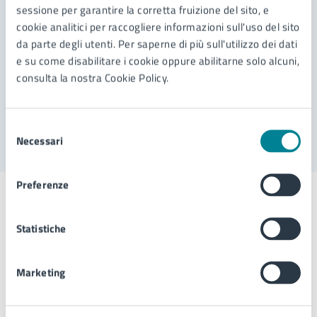
laboratori digitali per ragazzi!
sessione per garantire la corretta fruizione del sito, e
cookie analitici per raccogliere informazioni sull'uso del sito
da parte degli utenti. Per saperne di più sull'utilizzo dei dati
LEGGI DI PIÙ
e su come disabilitare i cookie oppure abilitarne solo alcuni,
consulta la nostra Cookie Policy.
«
1
2
3
…
20
21
22
Selezione
Necessari
del
consenso
Preferenze
Esplora per categoria
Statistiche
Marketing
Corso