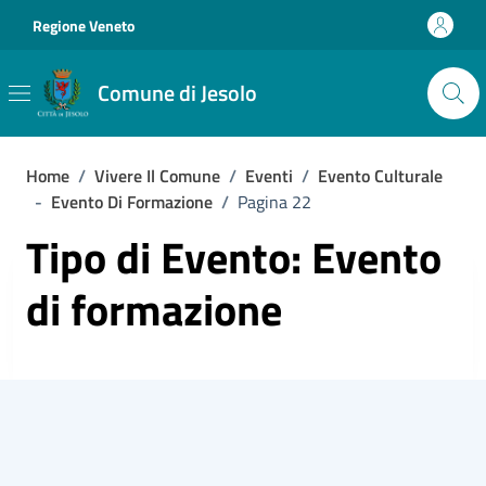
Vai ai contenuti
Vai al footer
Regione Veneto
Comune di Jesolo
Home
/
Vivere Il Comune
/
Eventi
/
Evento Culturale
-
Evento Di Formazione
/
Pagina 22
Tipo di Evento: Evento
di formazione