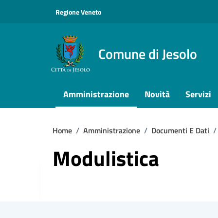
Vai ai contenuti
Vai al footer
Regione Veneto
Comune di Jesolo
Amministrazione
Novità
Servizi
Home
/
Amministrazione
/
Documenti E Dati
/
Modulistica