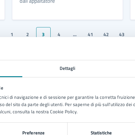
dall’appaltatore
1
2
3
4
…
41
42
43
Dettagli
ie
to sono chiare le informazioni su questa
cnici di navigazione e di sessione per garantire la corretta fruizione 
o del sito da parte degli utenti. Per saperne di più sull'utilizzo dei 
na?
lcuni, consulta la nostra Cookie Policy.
1 stelle su 5
uta 2 stelle su 5
Valuta 3 stelle su 5
Valuta 4 stelle su 5
Valuta 5 stelle su 5
Preferenze
Statistiche