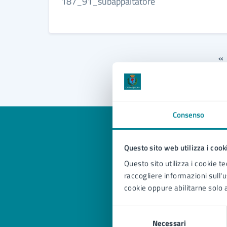
187_91_subappaltatore
«
Consenso
Questo sito web utilizza i cook
Quan
Questo sito utilizza i cookie te
raccogliere informazioni sull'us
pagi
cookie oppure abilitarne solo a
Selezione
Valuta 
Val
Necessari
del