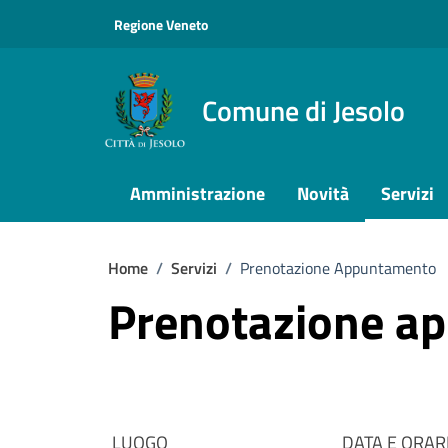
Vai ai contenuti
Vai al footer
Regione Veneto
Comune di Jesolo
Amministrazione
Novità
Servizi
Home
/
Servizi
/
Prenotazione Appuntamento
Prenotazione a
LUOGO
DATA E ORAR