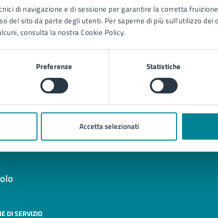
tatta il comune
cnici di navigazione e di sessione per garantire la corretta fruizione 
o del sito da parte degli utenti. Per saperne di più sull'utilizzo dei 
Leggi le domande frequenti
lcuni, consulta la nostra Cookie Policy.
Richiedi assistenza
Prenota appuntamento
Preferenze
Statistiche
blemi in città
Segnala disservizio
Accetta selezionati
olo
E DI SERVIZIO