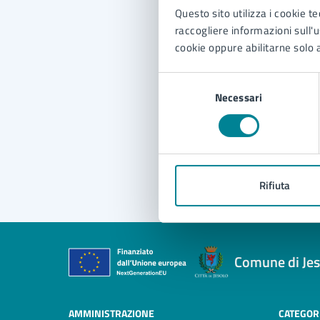
Con
Questo sito utilizza i cookie te
raccogliere informazioni sull'us
cookie oppure abilitarne solo a
Selezione
Necessari
del
consenso
Pro
Rifiuta
Comune di Jes
AMMINISTRAZIONE
CATEGORI