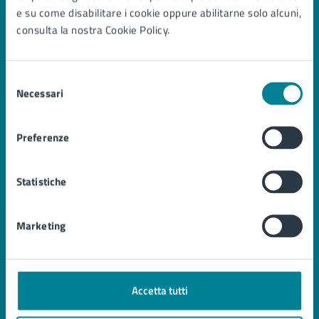
e su come disabilitare i cookie oppure abilitarne solo alcuni,
consulta la nostra Cookie Policy.
Comune di Jesolo
Selezione
Necessari
del
consenso
AMMINISTRAZIONE
Organi di governo
Preferenze
Aree amministrative
Uffici
Statistiche
Enti e fondazioni
Politici
Personale amministrativo
Marketing
Documenti e Dati
CATEGORIE DI SERVIZIO
Accetta tutti
Ambiente